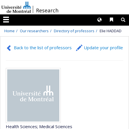
Passer
/
Research
au
contenu
Langues
Liens 
R
Menu
Home
Our researchers
Directory of professors
Elie HADDAD
Back to the list of professors
Update your profile
Health Sciences
; Medical Sciences