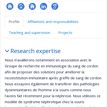
ResearchGate
Page
Site
LinkedIn
Google
professionnelle
web
Scholar
Profile
Affiliations and responsabilities
(faculté,département,école)
de
l’unité
Teaching and supervision
Projects
de
recherche
Profile
Research expertise
Nous travaillerons notamment en association avec le
Groupe de recherche en immunologie du sang de cordon
afin de proposer des solutions pour améliorer la
reconstitution immunitaire après greffe de sang de cordon.
Nous essayons également de transférer des pathologies
dysimmunitaires de l'homme à la souris comme nous
l'avons fait récemment pour la néphrose. Nous utilisons ce
modèle de syndrome néphrotique chez la souris