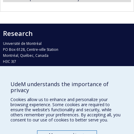
Research
Université de Montréal
PO Box 6128, Centre-ville Station
Montréal, Québec, Canada
H3C 3J7
Phone : 514 343-6111, #38492
E-mail :
recherche@umontreal.ca
UdeM understands the importance of
Who does what?
privacy
Find us
Cookies allow us to enhance and personalize your
browsing experience. Some cookies are required to
Site map
ensure the website’s functionality and security, while
others remember your preferences. By accepting all, you
Accessibility
consent to our use of cookies to better serve you.