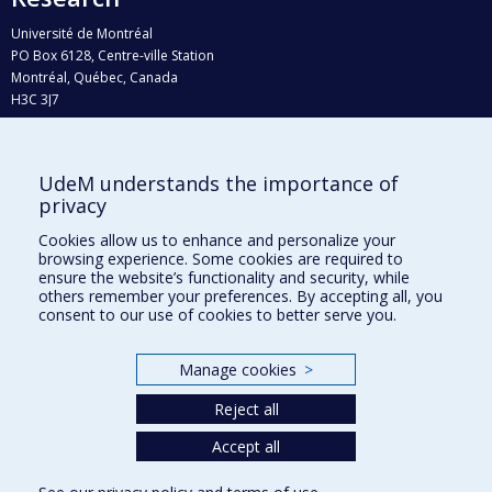
Université de Montréal
PO Box 6128, Centre-ville Station
Montréal, Québec, Canada
H3C 3J7
Phone : 514 343-6111, #38492
E-mail :
recherche@umontreal.ca
UdeM understands the importance of
Who does what?
privacy
Find us
Cookies allow us to enhance and personalize your
browsing experience. Some cookies are required to
Site map
ensure the website’s functionality and security, while
others remember your preferences. By accepting all, you
Accessibility
consent to our use of cookies to better serve you.
Manage cookies
>
Reject all
Accept all