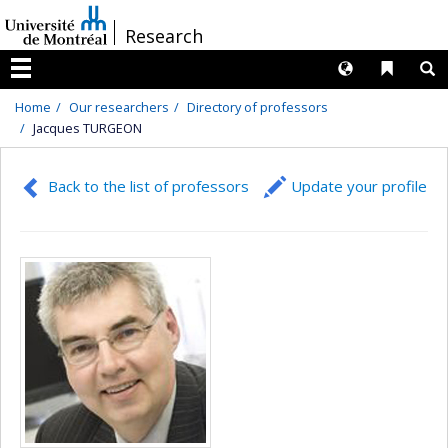
Passer
/
Research
au
contenu
Langues
Liens 
R
Menu
Home
Our researchers
Directory of professors
Jacques TURGEON
Back to the list of professors
Update your profile