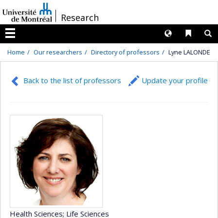
Passer
/
Research
au
contenu
Langues
Liens 
R
Menu
Home
Our researchers
Directory of professors
Lyne LALONDE
Back to the list of professors
Update your profile
Health Sciences
; Life Sciences