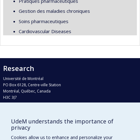
Pratiques pharmaceutiques
Gestion des maladies chroniques
Soins pharmaceutiques
Cardiovascular Diseases
Research
Université de Montréal
PO Box 6128, Centre-ville Station
Montréal, Québec, Canada
H3C 3J7
Phone : 514 343-6111, #38492
E-mail :
recherche@umontreal.ca
UdeM understands the importance of
Who does what?
privacy
Find us
Cookies allow us to enhance and personalize your