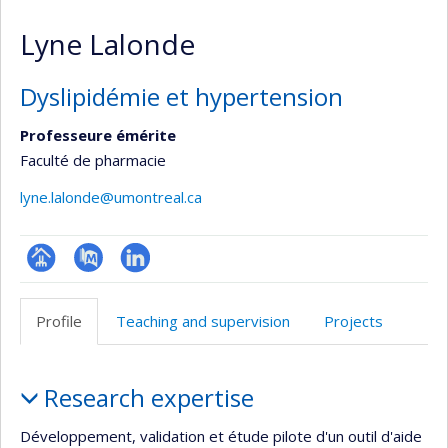
Lyne Lalonde
Dyslipidémie et hypertension
Professeure émérite
Faculté de pharmacie
lyne.lalonde@umontreal.ca
Page
PubMed
LinkedIn
professionnelle
Profile
Teaching and supervision
Projects
(faculté,département,école)
Profile
Research expertise
Développement, validation et étude pilote d'un outil d'aide