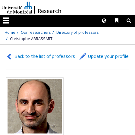
Passer
/
Research
au
contenu
Langues
Liens 
R
Menu
Home
Our researchers
Directory of professors
Christophe ABRASSART
Back to the list of professors
Update your profile