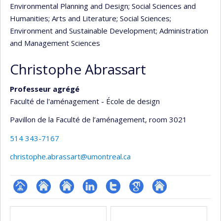
Environmental Planning and Design
; Social Sciences and
Humanities
; Arts and Literature
; Social Sciences
;
Environment and Sustainable Development
; Administration
and Management Sciences
Christophe Abrassart
Professeur agrégé
Faculté de l'aménagement - École de design
Pavillon de la Faculté de l’aménagement
, room 3021
514 343-7167
christophe.abrassart@umontreal.ca
Page
Site
Site
LinkedIn
Compte
Google
Autre
Media
professionnelle
web
web
Twitter
Scholar
site