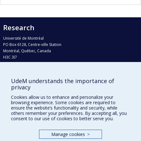
Research
Université de Montréal
PO Box 6128, Centre-ville Station
Montréal, Québec, Canada
H3C 3J7
Phone : 514 343-6111, #38492
E-mail :
recherche@umontreal.ca
UdeM understands the importance of
privacy
Who does what?
Find us
Cookies allow us to enhance and personalize your
browsing experience. Some cookies are required to
Site map
ensure the website’s functionality and security, while
others remember your preferences. By accepting all, you
Accessibility
consent to our use of cookies to better serve you.
Manage cookies
>