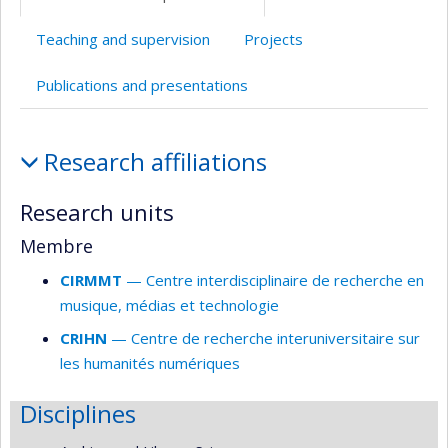
(faculté,département,école)
web
Teaching and supervision
Projects
Publications and presentations
Affiliations
Research affiliations
and
responsabilities
Research units
Membre
CIRMMT
— Centre interdisciplinaire de recherche en
musique, médias et technologie
CRIHN
— Centre de recherche interuniversitaire sur
les humanités numériques
Disciplines