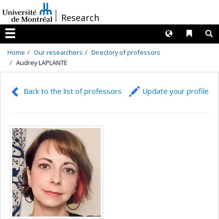
Passer
/
Research
au
contenu
Langues
Liens 
R
Menu
Home
Our researchers
Directory of professors
Audrey LAPLANTE
Back to the list of professors
Update your profile