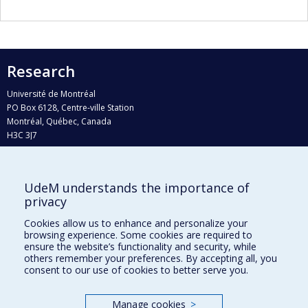
Research
Université de Montréal
PO Box 6128, Centre-ville Station
Montréal, Québec, Canada
H3C 3J7
Phone : 514 343-6111, #38492
E-mail :
recherche@umontreal.ca
UdeM understands the importance of
Who does what?
privacy
Find us
Cookies allow us to enhance and personalize your
browsing experience. Some cookies are required to
Site map
ensure the website’s functionality and security, while
others remember your preferences. By accepting all, you
Accessibility
consent to our use of cookies to better serve you.
Manage cookies
>