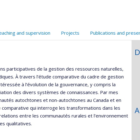
l’unité
de
recherche
eaching and supervision
Projects
Publications and prese
D
s participatives de la gestion des ressources naturelles,
rdiques. À travers l’étude comparative du cadre de gestion
intéressée à l’évolution de la gouvernance, y compris la
onciliation des divers systèmes de connaissances. Par mes
unautés autochtones et non-autochtones au Canada et en
e comparative qui interroge les transformations dans les
A
elations entre les communautés rurales et l’environnement
es qualitatives.