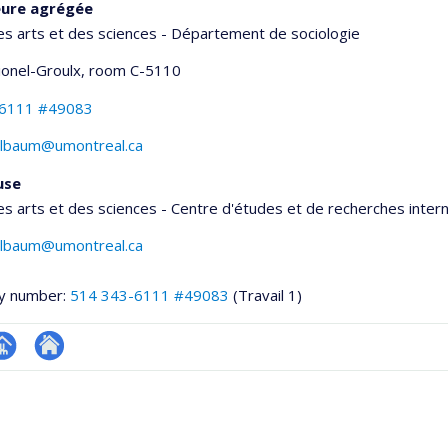
eure agrégée
es arts et des sciences - Département de sociologie
Lionel-Groulx
, room C-5110
-6111 #49083
telbaum@umontreal.ca
use
es arts et des sciences - Centre d'études et de recherches inter
telbaum@umontreal.ca
y number:
514 343-6111 #49083
(Travail 1)
hGate
age
Site
rofessionnelle
web
faculté,département,école)
de