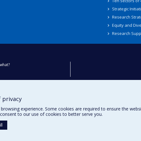
Ten sectors of
Strategic Initiat
Research Strat
Equity and Dive
Research Supp
what?
ty
 privacy
browsing experience. Some cookies are required to ensure the website’
consent to our use of cookies to better serve you.
ll