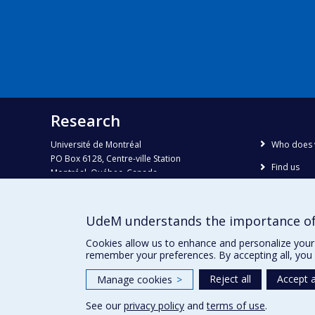
Research
Université de Montréal
Who does 
PO Box 6128, Centre-ville Station
Find us
Montréal, Québec, Canada
H3C 3J7
Site map
Accessibili
Phone : 514 343-6111, #38492
UdeM understands the importance of
E-mail :
recherche@umontreal.ca
Cookies allow us to enhance and personalize your 
remember your preferences. By accepting all, you 
Reject all
Accept a
Manage cookies
>
See our
privacy policy
and
terms of use
.
Privacy
Terms of use
Cookie Settings