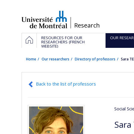
Passer
au
contenu
/
Research
Navigation
HOME
RESOURCES FOR OUR
OUR RESEAR
principale
RESEARCHERS (FRENCH
WEBSITE)
Home
Our researchers
Directory of professors
Sara T
Back to the list of professors
Social Sc
Sara