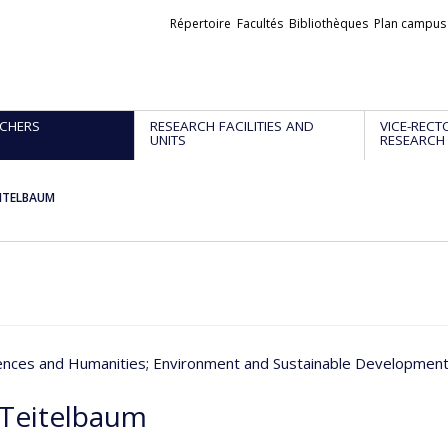
Liens
Répertoire
Facultés
Bibliothèques
Plan campus
externes
CHERS
RESEARCH FACILITIES AND
VICE-RECT
UNITS
RESEARCH
EITELBAUM
iences and Humanities
; Environment and Sustainable Developmen
 Teitelbaum