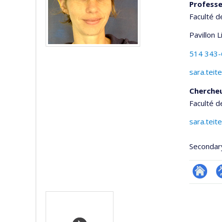
Profess
Faculté d
Pavillon 
514 343
sara.tei
Cherche
Faculté d
sara.tei
Secondar
Researc
P
Media
p
(