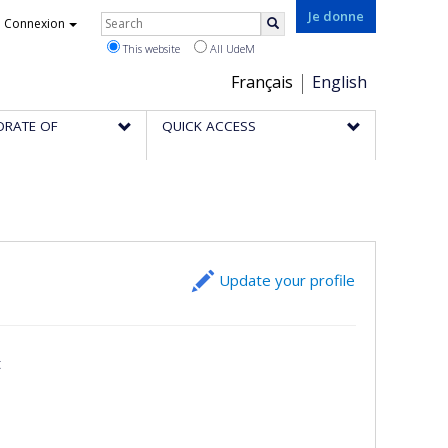
Rechercher
Je donne
Connexion
Search
This website
All UdeM
Choix
Français
English
de
ORATE OF
QUICK ACCESS
la
langue
Update your profile
t