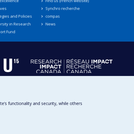
 excellence
Find us (French website)
ives
Synchro recherche
egies and Policies
compas
rsity in Research
News
ort Fund
s functionality and security, while others