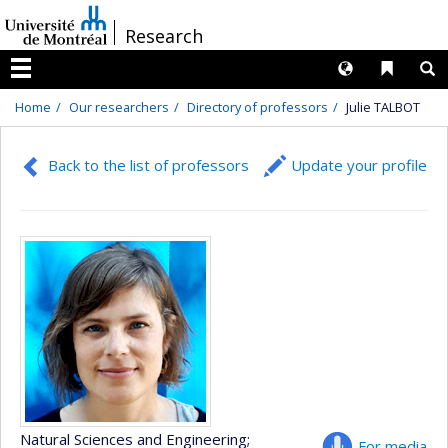
Passer
/
Research
au
contenu
Langues
Liens 
R
Menu
Home
Our researchers
Directory of professors
Julie TALBOT
Back to the list of professors
Update your profile
Natural Sciences and Engineering
;
For media