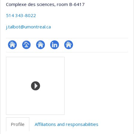
Complexe des sciences
, room B-6417
514 343-8022
j.talbot@umontreal.ca
ResearchGate
Page
Site
LinkedIn
Autre
Media
professionnelle
web
site
(faculté,département,école)
de
web
l’unité
de
recherche
Profile
Affiliations and responsabilities