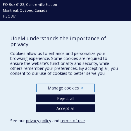
PO Box 6128, Centre-ville Station
Montréal, Québec, Canada
H3C 3J7
Phone : 514 343-6111, #38492
E-mail :
recherche@umontreal.ca
UdeM understands the importance of
privacy
Who does what?
Find us
Cookies allow us to enhance and personalize your
browsing experience. Some cookies are required to
Site map
ensure the website’s functionality and security, while
others remember your preferences. By accepting all, you
Accessibility
consent to our use of cookies to better serve you.
Manage cookies
>
Reject all
Accept all
See our
privacy policy
and
terms of use
.
Privacy