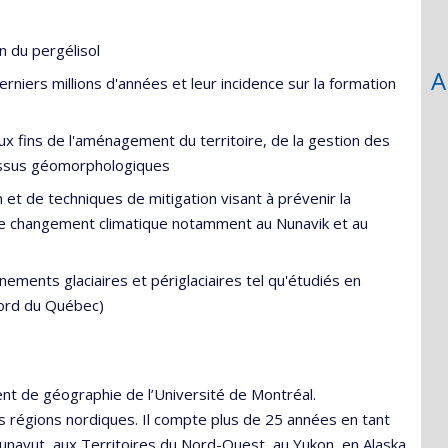
 du pergélisol
A
niers millions d'années et leur incidence sur la formation
x fins de l'aménagement du territoire, de la gestion des
cessus géomorphologiques
t de techniques de mitigation visant à prévenir la
de changement climatique notamment au Nunavik et au
ents glaciaires et périglaciaires tel qu'étudiés en
nord du Québec)
ent de géographie de l’Université de Montréal.
s régions nordiques. Il compte plus de 25 années en tant
unavut, aux Territoires du Nord-Ouest, au Yukon, en Alaska,