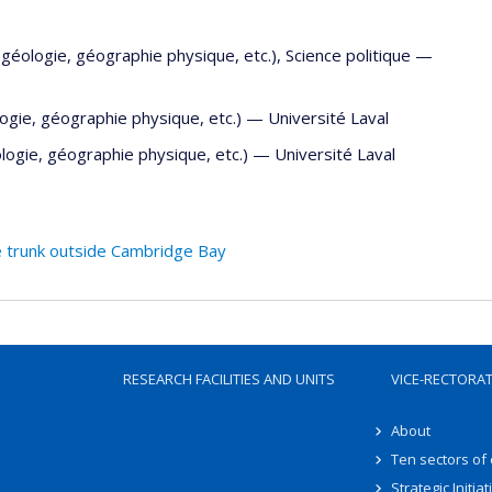
(géologie, géographie physique, etc.)
,
Science politique
—
logie, géographie physique, etc.)
—
Université Laval
ologie, géographie physique, etc.)
—
Université Laval
 trunk outside Cambridge Bay
RESEARCH FACILITIES AND UNITS
VICE-RECTORA
About
Ten sectors of
Strategic Initiat