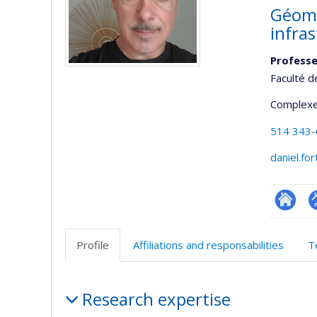
Géomo
infra
Professe
Faculté d
Complexe
514 343
daniel.fo
Researc
P
p
Profile
Affiliations and responsabilities
T
(
Profile
Research expertise