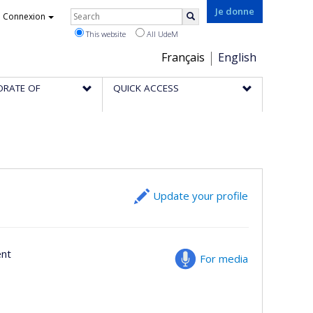
Rechercher
Je donne
Connexion
Search
This website
All UdeM
Choix
Français
English
de
ORATE OF
QUICK ACCESS
la
langue
Update your profile
ent
For media