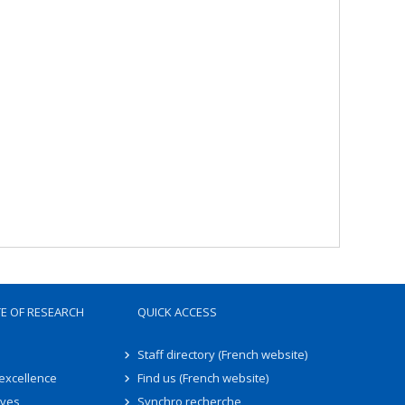
TE OF RESEARCH
QUICK ACCESS
Staff directory (French website)
 excellence
Find us (French website)
ives
Synchro recherche