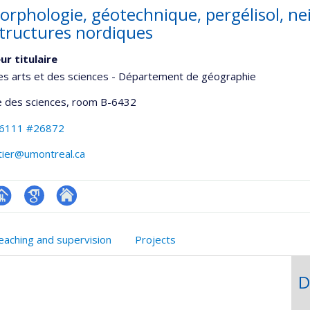
rphologie, géotechnique, pergélisol, neig
structures nordiques
ur titulaire
es arts et des sciences - Département de géographie
 des sciences
, room B-6432
-6111 #26872
rtier@umontreal.ca
hGate
age
Google
Autre
rofessionnelle
Scholar
site
eaching and supervision
Projects
faculté,département,école)
web
D