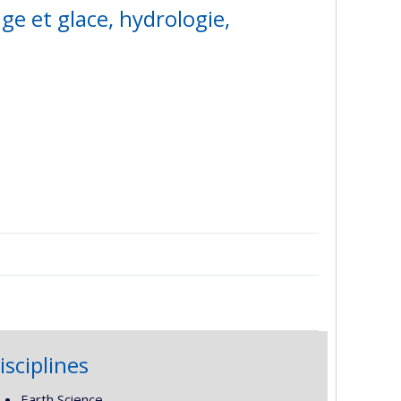
e et glace, hydrologie,
isciplines
Earth Science