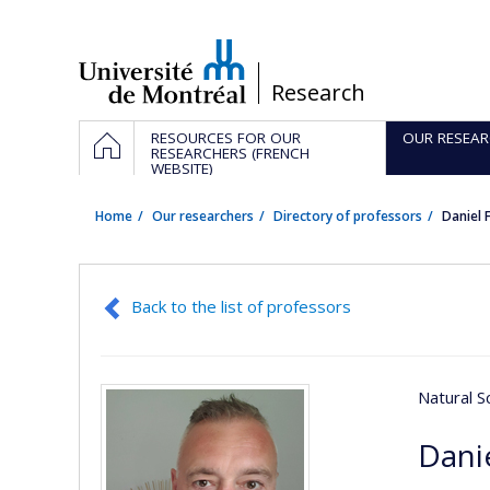
Passer
au
contenu
/
Research
Navigation
HOME
RESOURCES FOR OUR
OUR RESEAR
principale
RESEARCHERS (FRENCH
WEBSITE)
Home
Our researchers
Directory of professors
Daniel 
Back to the list of professors
Natural S
Danie