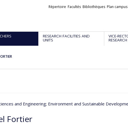
Liens
Répertoire
Facultés
Bibliothèques
Plan campus
externes
CHERS
RESEARCH FACILITIES AND
VICE-RECT
UNITS
RESEARCH
FORTIER
ciences and Engineering
; Environment and Sustainable Developm
l Fortier