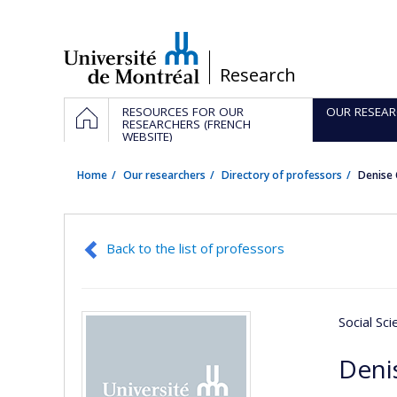
Passer
au
contenu
/
Research
Navigation
HOME
RESOURCES FOR OUR
OUR RESEAR
principale
RESEARCHERS (FRENCH
WEBSITE)
Home
Our researchers
Directory of professors
Denise
Back to the list of professors
Social Sc
Deni