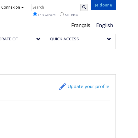
Rechercher
Je donne
Connexion
Search
This website
All UdeM
Choix
Français
English
de
ORATE OF
QUICK ACCESS
la
langue
Update your profile