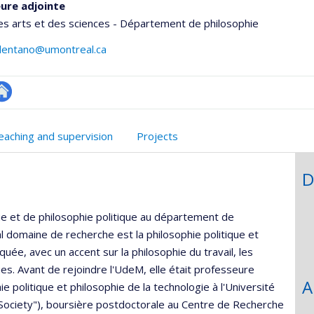
ure adjointe
es arts et des sciences - Département de philosophie
elentano@umontreal.ca
utre
onnelle
te
eaching and supervision
Projects
,département,école)
eb
D
e et de philosophie politique au département de
al domaine de recherche est la philosophie politique et
uée, avec un accent sur la philosophie du travail, les
es. Avant de rejoindre l'UdeM, elle était professeure
A
e politique et philosophie de la technologie à l'Université
Society"), boursière postdoctorale au Centre de Recherche