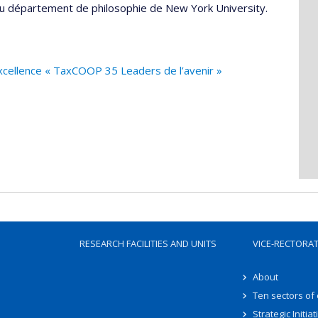
u département de philosophie de New York University.
excellence « TaxCOOP 35 Leaders de l’avenir »
RESEARCH FACILITIES AND UNITS
VICE-RECTORA
About
Ten sectors of
Strategic Initiat