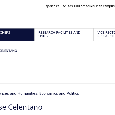
Liens
Répertoire
Facultés
Bibliothèques
Plan campus
externes
CHERS
RESEARCH FACILITIES AND
VICE-RECT
UNITS
RESEARCH
 CELENTANO
iences and Humanities
; Economics and Politics
se Celentano