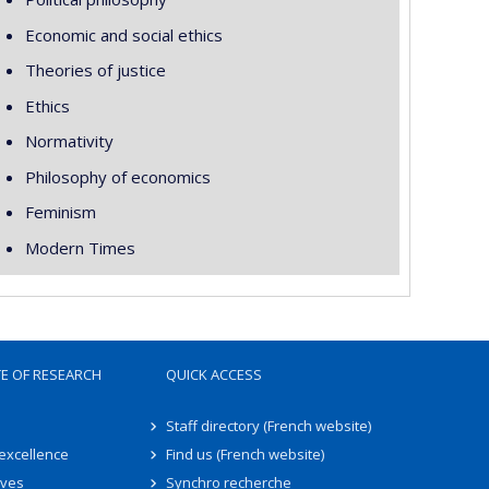
Economic and social ethics
Theories of justice
Ethics
Normativity
Philosophy of economics
Feminism
Modern Times
TE OF RESEARCH
QUICK ACCESS
Staff directory (French website)
 excellence
Find us (French website)
ives
Synchro recherche