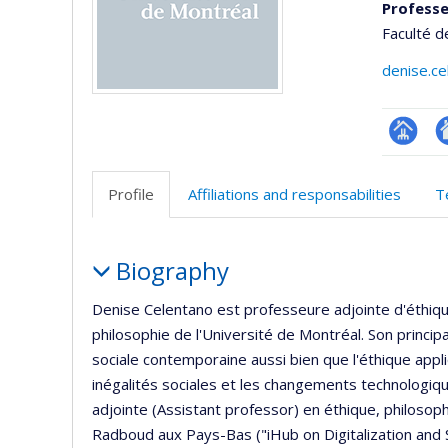
Professe
Faculté d
denise.c
Page
A
professi
si
Profile
Affiliations and responsabilities
T
(faculté
w
Profile
Biography
Denise Celentano est professeure adjointe d'éthiqu
philosophie de l'Université de Montréal. Son princip
sociale contemporaine aussi bien que l'éthique appliq
inégalités sociales et les changements technologiqu
adjointe (Assistant professor) en éthique, philosophi
Radboud aux Pays-Bas ("iHub on Digitalization and 