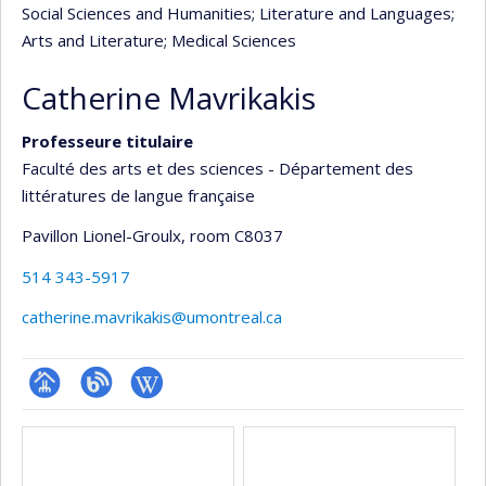
Social Sciences and Humanities
; Literature and Languages
;
Arts and Literature
; Medical Sciences
Catherine Mavrikakis
Professeure titulaire
Faculté des arts et des sciences - Département des
littératures de langue française
Pavillon Lionel-Groulx
, room C8037
514 343-5917
catherine.mavrikakis@umontreal.ca
Page
Blogue
Wiki
Media
professionnelle
(faculté,département,école)