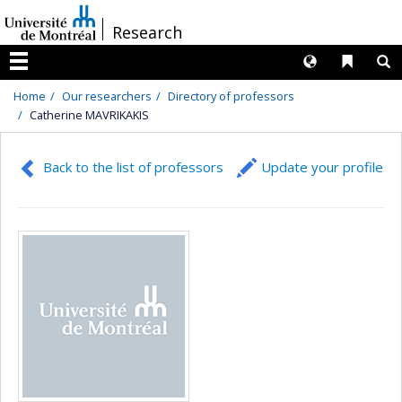
Passer
/
Research
au
contenu
Langues
Liens 
R
Menu
Home
Our researchers
Directory of professors
Catherine MAVRIKAKIS
Back to the list of professors
Update your profile