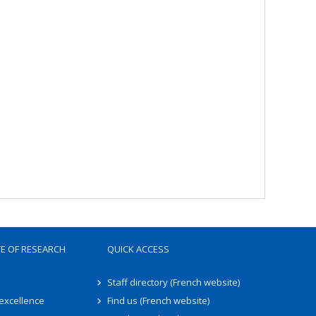
TE OF RESEARCH
QUICK ACCESS
Staff directory (French website)
 excellence
Find us (French website)