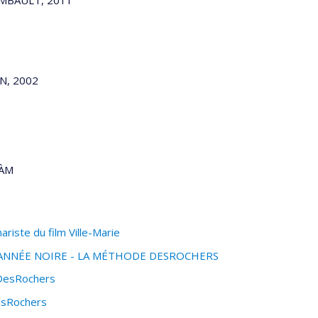
AMBAULT, 2011
N, 2002
ÀM
iste du film Ville-Marie
 L’ANNÉE NOIRE - LA MÉTHODE DESROCHERS
 DesRochers
esRochers