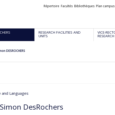
Liens
Répertoire
Facultés
Bibliothèques
Plan campus
externes
CHERS
RESEARCH FACILITIES AND
VICE-RECT
UNITS
RESEARCH
imon DESROCHERS
re and Languages
-Simon DesRochers