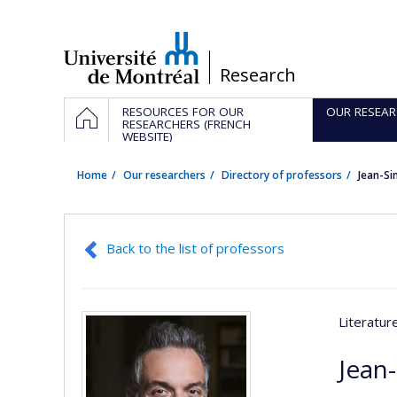
Passer
au
contenu
/
Research
Navigation
HOME
RESOURCES FOR OUR
OUR RESEAR
principale
RESEARCHERS (FRENCH
WEBSITE)
Home
Our researchers
Directory of professors
Jean-S
Back to the list of professors
Literatu
Jean