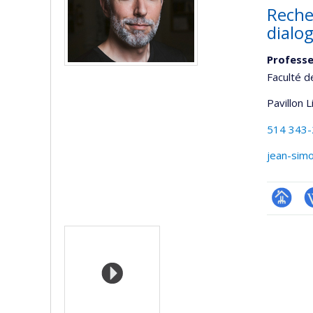
Recher
dialo
Profess
Faculté d
Pavillon 
514 343
jean-sim
Page
W
Media
professi
(faculté