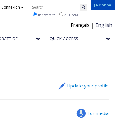
Rechercher
Je donne
Connexion
Search
This website
All UdeM
Choix
Français
English
de
ORATE OF
QUICK ACCESS
la
langue
Update your profile
For media