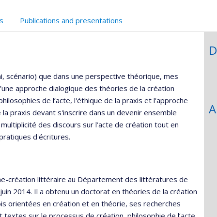
s
Publications and presentations
D
ai, scénario) que dans une perspective théorique, mes
une approche dialogique des théories de la création
s philosophies de l’acte, l'éthique de la praxis et l'approche
A
e la praxis devant s'inscrire dans un devenir ensemble
ultiplicité des discours sur l’acte de création tout en
ratiques d'écritures.
-création littéraire au Département des littératures de
juin 2014. Il a obtenu un doctorat en théories de la création
fois orientées en création et en théorie, ses recherches
ant textes sur le processus de création, philosophie de l’acte