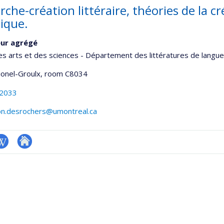
che-création littéraire, théories de la cr
gique.
eur agrégé
es arts et des sciences - Département des littératures de langue
Lionel-Groulx
, room C8034
-2033
on.desrochers@umontreal.ca
iki
Autre
onnelle
site
,département,école)
web