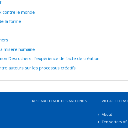
f
x contre le monde
de la forme
hers
la misère humaine
on Desrochers : l’expérience de l’acte de création
ntre auteurs sur les processus créatifs
RESEARCH FACILITIES AND UNITS
VICE-RECTORA
About
Ten sectors of