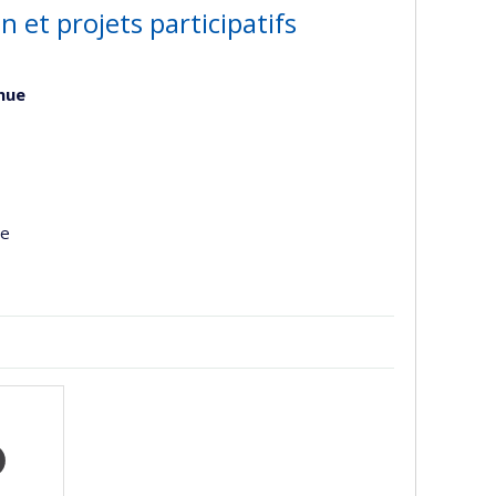
et projets participatifs
inue
ge