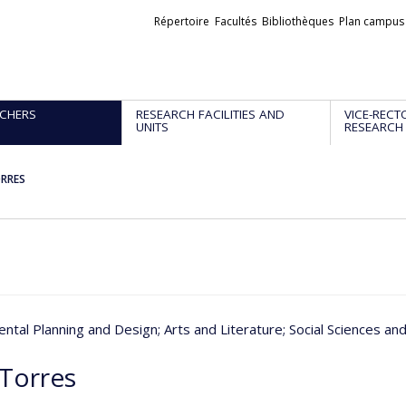
Liens
Répertoire
Facultés
Bibliothèques
Plan campus
externes
CHERS
RESEARCH FACILITIES AND
VICE-RECT
UNITS
RESEARCH
ORRES
ntal Planning and Design
; Arts and Literature
; Social Sciences a
 Torres