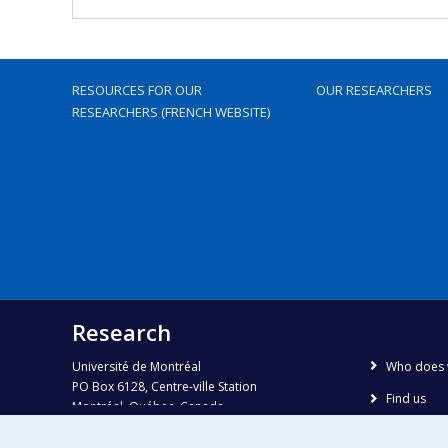
RESOURCES FOR OUR
OUR RESEARCHERS
RESEARCHERS (FRENCH WEBSITE)
Research
Université de Montréal
Who does 
PO Box 6128, Centre-ville Station
Find us
Montréal, Québec, Canada
H3C 3J7
Site map