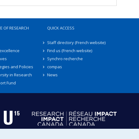
TE OF RESEARCH
QUICK ACCESS
Staff directory (French website)
 excellence
Find us (French website)
ives
Synchro recherche
egies and Policies
compas
rsity in Research
News
ort Fund