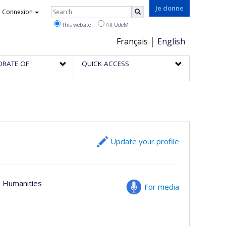
Rechercher
Je donne
Connexion
Search
This website
All UdeM
Choix
Français
English
de
ORATE OF
QUICK ACCESS
la
langue
Update your profile
nd Humanities
For media