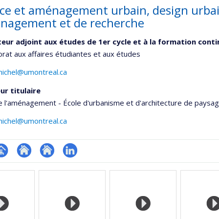
ce et aménagement urbain, design urbain 
nagement et de recherche
teur adjoint aux études de 1er cycle et à la formation cont
orat aux affaires étudiantes et aux études
.michel@umontreal.ca
ur titulaire
e l'aménagement - École d'urbanisme et d'architecture de paysa
.michel@umontreal.ca
hGate
age
Site
Site
LinkedIn
rofessionnelle
web
web
faculté,département,école)
de
de
l’unité
l’unité
de
de