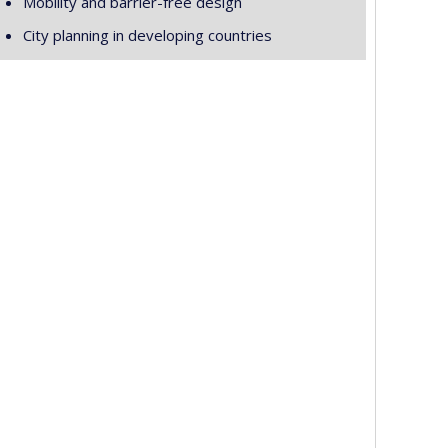
Mobility and barrier-free design
City planning in developing countries