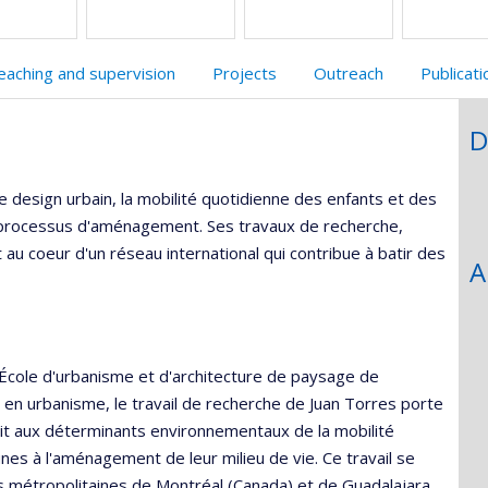
recherche
recherche
eaching and supervision
Projects
Outreach
Publicat
D
 design urbain, la mobilité quotidienne des enfants et des
x processus d'aménagement. Ses travaux de recherche,
u coeur d'un réseau international qui contribue à batir des
A
l'École d'urbanisme et d'architecture de paysage de
t en urbanisme, le travail de recherche de Juan Torres porte
rait aux déterminants environnementaux de la mobilité
unes à l'aménagement de leur milieu de vie. Ce travail se
ons métropolitaines de Montréal (Canada) et de Guadalajara