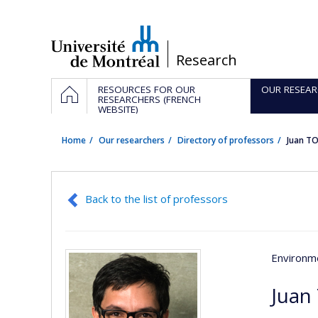
Passer
au
contenu
/
Research
Navigation
HOME
RESOURCES FOR OUR
OUR RESEAR
principale
RESEARCHERS (FRENCH
WEBSITE)
Home
Our researchers
Directory of professors
Juan T
Back to the list of professors
Environme
Juan