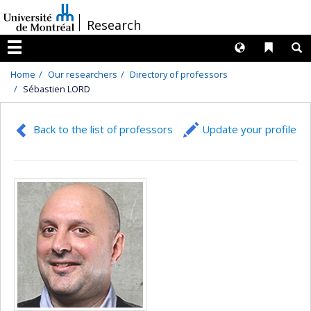
Passer
/
Research
au
contenu
Langues
Liens 
R
Menu
Home
Our researchers
Directory of professors
Sébastien LORD
Back to the list of professors
Update your profile