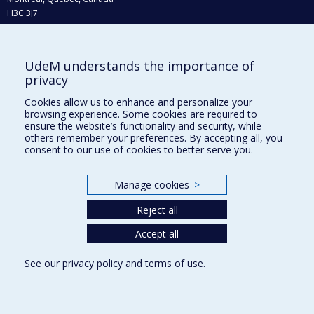
H3C 3J7
Phone : 514 343-6111, #38492
E-mail :
recherche@umontreal.ca
UdeM understands the importance of
Who does what?
privacy
Find us
Cookies allow us to enhance and personalize your
browsing experience. Some cookies are required to
Site map
ensure the website’s functionality and security, while
others remember your preferences. By accepting all, you
Accessibility
consent to our use of cookies to better serve you.
Manage cookies
>
Reject all
Accept all
See our
privacy policy
and
terms of use
.
Privacy
Terms of use
Cookie Settings