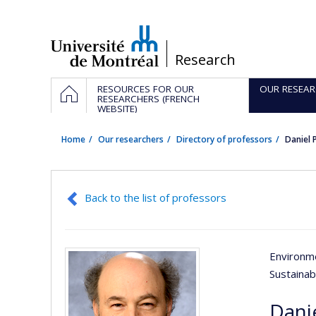
Passer
au
contenu
/
Research
Navigation
HOME
RESOURCES FOR OUR
OUR RESEAR
principale
RESEARCHERS (FRENCH
WEBSITE)
Home
Our researchers
Directory of professors
Daniel 
Back to the list of professors
Environme
Sustaina
Danie