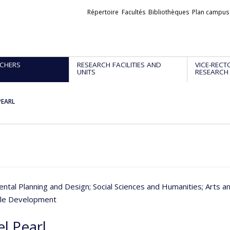
Liens
Répertoire
Facultés
Bibliothèques
Plan campus
externes
CHERS
RESEARCH FACILITIES AND
VICE-RECT
UNITS
RESEARCH
PEARL
ntal Planning and Design
; Social Sciences and Humanities
; Arts a
ble Development
l Pearl