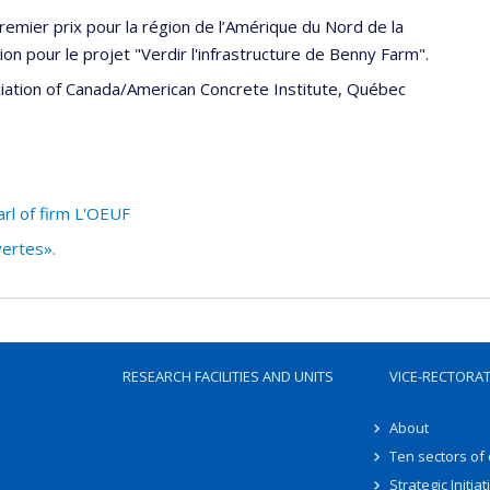
emier prix pour la région de l’Amérique du Nord de la
n pour le projet "Verdir l'infrastructure de Benny Farm".
iation of Canada/American Concrete Institute, Québec
rl of firm L'OEUF
ertes».
RESEARCH FACILITIES AND UNITS
VICE-RECTORA
About
Ten sectors of
Strategic Initiat