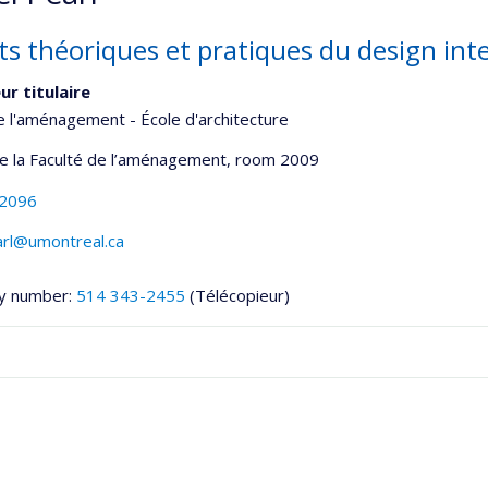
s théoriques et pratiques du design inte
ur titulaire
e l'aménagement - École d'architecture
de la Faculté de l’aménagement
, room 2009
-2096
arl@umontreal.ca
y number:
514 343-2455
(Télécopieur)
onnelle
,département,école)