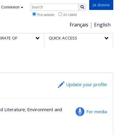
Rechercher
Je donne
Connexion
Search
This website
All UdeM
Choix
Français
English
de
ORATE OF
QUICK ACCESS
la
langue
Update your profile
nd Literature
; Environment and
For media