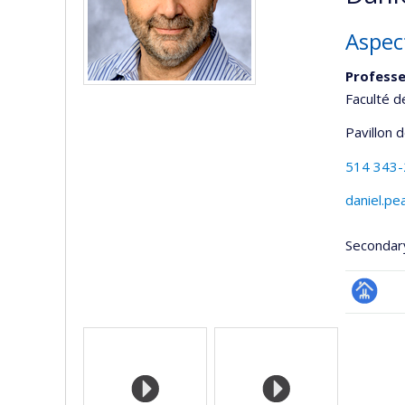
Aspect
Professe
Faculté d
Pavillon 
514 343
daniel.pe
Secondar
Page
Media
professi
(faculté