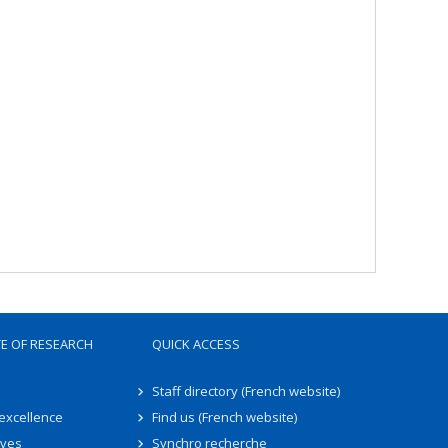
TE OF RESEARCH
QUICK ACCESS
Staff directory (French website)
 excellence
Find us (French website)
ives
Synchro recherche