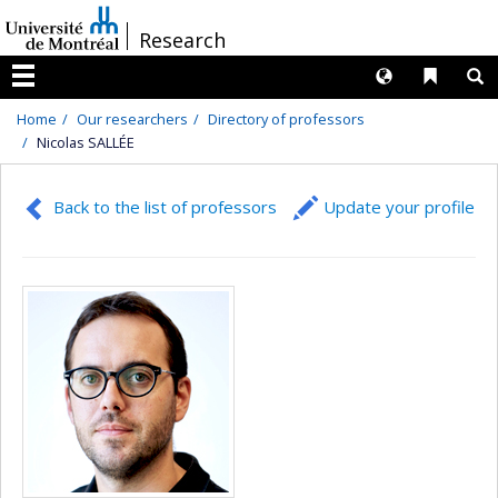
Passer
/
Research
au
contenu
Langues
Liens 
R
Menu
Home
Our researchers
Directory of professors
Nicolas SALLÉE
Back to the list of professors
Update your profile