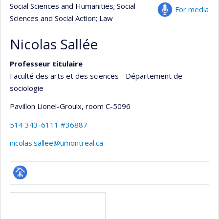
Social Sciences and Humanities
; Social
For media
Sciences and Social Action
; Law
Nicolas Sallée
Professeur titulaire
Faculté des arts et des sciences - Département de
sociologie
Pavillon Lionel-Groulx
, room C-5096
514 343-6111 #36887
nicolas.sallee@umontreal.ca
Page
Media
professionnelle
(faculté,département,école)