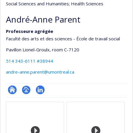
Social Sciences and Humanities
; Health Sciences
André-Anne Parent
Professeure agrégée
Faculté des arts et des sciences - École de travail social
Pavillon Lionel-Groulx
, room C-7120
514 343-6111 #38944
andre-anne.parent@umontreal.ca
ResearchGate
Page
LinkedIn
Media
professionnelle
(faculté,département,école)