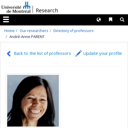
Passer
/
Research
au
contenu
Langues
Liens 
R
Menu
Home
Our researchers
Directory of professors
André-Anne PARENT
Back to the list of professors
Update your profile