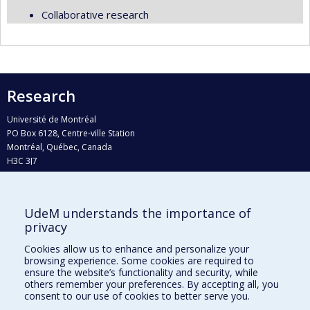
Collaborative research
Research
Université de Montréal
PO Box 6128, Centre-ville Station
Montréal, Québec, Canada
H3C 3J7
Phone : 514 343-6111, #38492
E-mail :
recherche@umontreal.ca
UdeM understands the importance of
privacy
Who does what?
Find us
Cookies allow us to enhance and personalize your
browsing experience. Some cookies are required to
Site map
ensure the website’s functionality and security, while
others remember your preferences. By accepting all, you
Accessibility
consent to our use of cookies to better serve you.