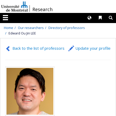
Passer
/
Research
au
contenu
Langues
Liens 
R
Menu
Home
Our researchers
Directory of professors
Edward Ou Jin LEE
Back to the list of professors
Update your profile