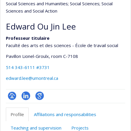
Social Sciences and Humanities
; Social Sciences
; Social
Sciences and Social Action
Edward Ou Jin Lee
Professeur titulaire
Faculté des arts et des sciences - École de travail social
Pavillon Lionel-Groulx
, room C-7108
514 343-6111 #3731
edward.lee@umontreal.ca
Page
LinkedIn
Google
professionnelle
Scholar
Profile
Affiliations and responsabilities
(faculté,département,école)
Teaching and supervision
Projects