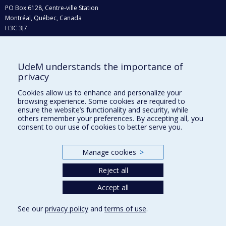
PO Box 6128, Centre-ville Station
Montréal, Québec, Canada
H3C 3J7
Phone : 514 343-6111, #38492
E-mail :
recherche@umontreal.ca
UdeM understands the importance of
Who does what?
privacy
Find us
Cookies allow us to enhance and personalize your
browsing experience. Some cookies are required to
Site map
ensure the website’s functionality and security, while
others remember your preferences. By accepting all, you
Accessibility
consent to our use of cookies to better serve you.
Manage cookies
>
Reject all
Accept all
See our
privacy policy
and
terms of use
.
Privacy