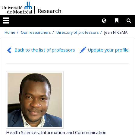
Passer
/
Research
au
contenu
Langues
Liens 
R
Menu
Home
Our researchers
Directory of professors
Jean NIKIEMA
Back to the list of professors
Update your profile
Health Sciences
; Information and Communication