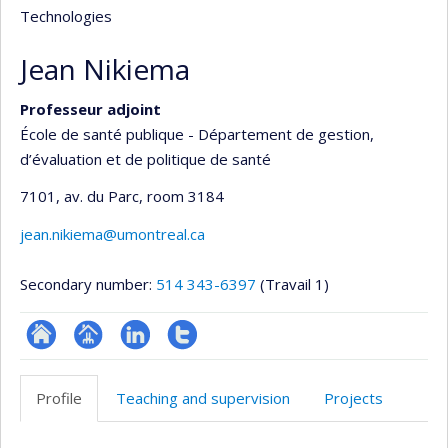
Technologies
Jean Nikiema
Professeur adjoint
École de santé publique - Département de gestion,
d’évaluation et de politique de santé
7101, av. du Parc
, room 3184
jean.nikiema@umontreal.ca
Secondary number:
514 343-6397
(Travail 1)
ResearchGate
Page
LinkedIn
Compte
professionnelle
Twitter
Profile
Teaching and supervision
Projects
(faculté,département,école)