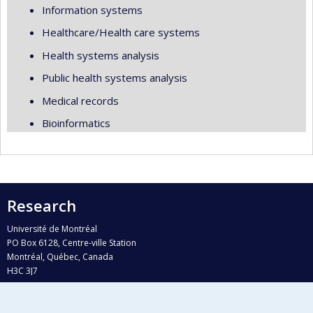
Information systems
Healthcare/Health care systems
Health systems analysis
Public health systems analysis
Medical records
Bioinformatics
Research
Université de Montréal
PO Box 6128, Centre-ville Station
Montréal, Québec, Canada
H3C 3J7
Phone : 514 343-6111, #38492
E-mail :
recherche@umontreal.ca