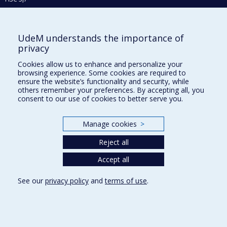
Phone : 514 343-6111, #38492
E-mail :
recherche@umontreal.ca
UdeM understands the importance of
Who does what?
privacy
Find us
Cookies allow us to enhance and personalize your
browsing experience. Some cookies are required to
Site map
ensure the website’s functionality and security, while
others remember your preferences. By accepting all, you
Accessibility
consent to our use of cookies to better serve you.
Manage cookies
>
Reject all
Accept all
See our
privacy policy
and
terms of use
.
Privacy
Terms of use
Cookie Settings
Université de