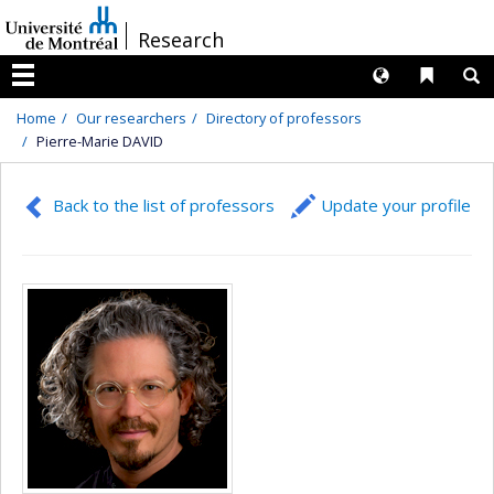
Passer
/
Research
au
contenu
Langues
Liens 
R
Menu
Home
Our researchers
Directory of professors
Pierre-Marie DAVID
Back to the list of professors
Update your profile