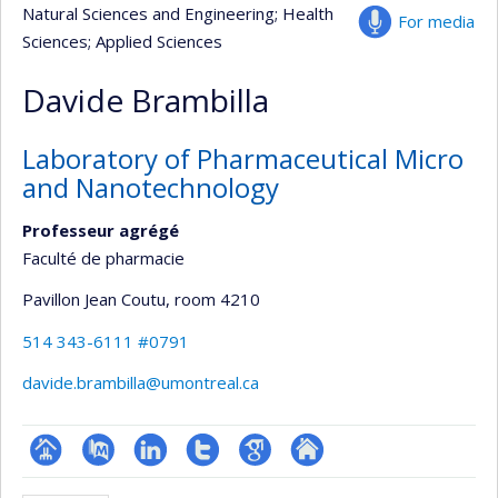
Natural Sciences and Engineering
; Health
For media
Sciences
; Applied Sciences
Davide Brambilla
Laboratory of Pharmaceutical Micro
and Nanotechnology
Professeur agrégé
Faculté de pharmacie
Pavillon Jean Coutu
, room 4210
514 343-6111 #0791
davide.brambilla@umontreal.ca
Page
PubMed
LinkedIn
Compte
Google
Autre