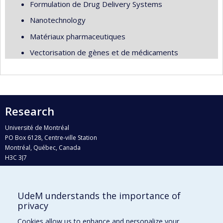
Formulation de Drug Delivery Systems
Nanotechnology
Matériaux pharmaceutiques
Vectorisation de gènes et de médicaments
Research
Université de Montréal
PO Box 6128, Centre-ville Station
Montréal, Québec, Canada
H3C 3J7
Phone : 514 343-6111, #38492
E-mail :
recherche@umontreal.ca
UdeM understands the importance of
Who does what?
privacy
Find us
Cookies allow us to enhance and personalize your