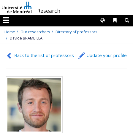
Passer
/
Research
au
contenu
Langues
Liens 
R
Menu
Home
Our researchers
Directory of professors
Davide BRAMBILLA
Back to the list of professors
Update your profile