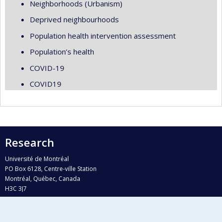
Neighborhoods (Urbanism)
Deprived neighbourhoods
Population health intervention assessment
Population’s health
COVID-19
COVID19
Research
Université de Montréal
PO Box 6128, Centre-ville Station
Montréal, Québec, Canada
H3C 3J7
Phone : 514 343-6111, #38492
E-mail :
recherche@umontreal.ca