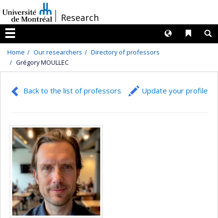
Passer
/
Research
au
contenu
Langues
Liens 
R
Menu
Home
Our researchers
Directory of professors
Grégory MOULLEC
Back to the list of professors
Update your profile