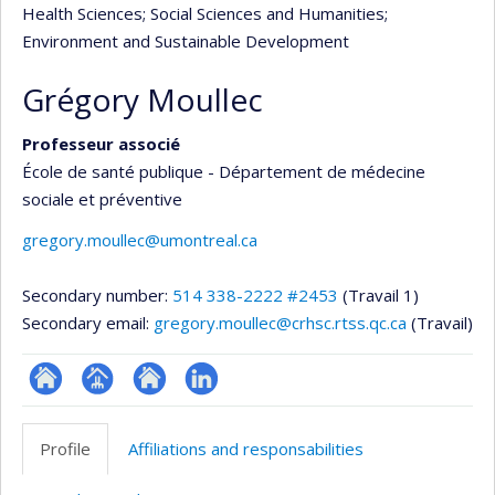
Health Sciences
; Social Sciences and Humanities
;
Environment and Sustainable Development
Grégory Moullec
Professeur associé
École de santé publique - Département de médecine
sociale et préventive
gregory.moullec@umontreal.ca
Secondary number:
514 338-2222 #2453
(Travail 1)
Secondary email:
gregory.moullec@crhsc.rtss.qc.ca
(Travail)
ResearchGate
Page
Site
LinkedIn
professionnelle
web
Profile
Affiliations and responsabilities
(faculté,département,école)
de
l’unité