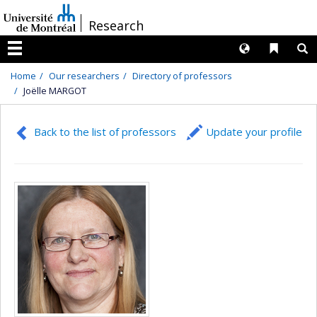
Passer
/
Research
au
contenu
Langues
Liens 
R
Menu
Home
Our researchers
Directory of professors
Joëlle MARGOT
Back to the list of professors
Update your profile