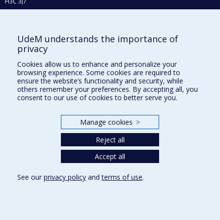
H3C 3J7
Phone : 514 343-6111, #38492
E-mail :
recherche@umontreal.ca
UdeM understands the importance of
Who does what?
privacy
Find us
Cookies allow us to enhance and personalize your
browsing experience. Some cookies are required to
Site map
ensure the website’s functionality and security, while
others remember your preferences. By accepting all, you
Accessibility
consent to our use of cookies to better serve you.
Manage cookies
>
Reject all
Accept all
See our
privacy policy
and
terms of use
.
Privacy
Terms of use
Cookie Settings
Université de