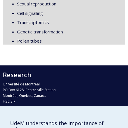
Sexual reproduction
Cell signalling
Transcriptomics
Genetic transformation
Pollen tubes
Research
Université de Montréal
PO Box 6128, Centre-ville Station
Montréal, Québec, Canada
H3C 3J7
Phone : 514 343-6111, #38492
E-mail :
recherche@umontreal.ca
UdeM understands the importance of
Who does what?