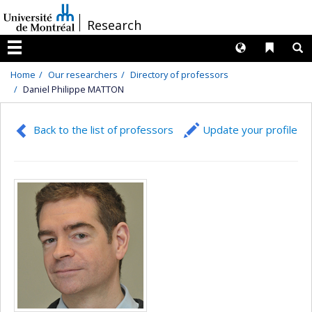
Passer
/
Research
au
contenu
Langues
Liens 
R
Menu
Home
Our researchers
Directory of professors
Daniel Philippe MATTON
Back to the list of professors
Update your profile