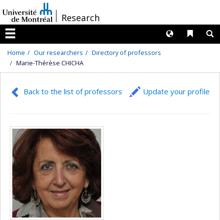
Passer
/
Research
au
contenu
Langues
Liens 
R
Menu
Home
Our researchers
Directory of professors
Marie-Thérèse CHICHA
Back to the list of professors
Update your profile