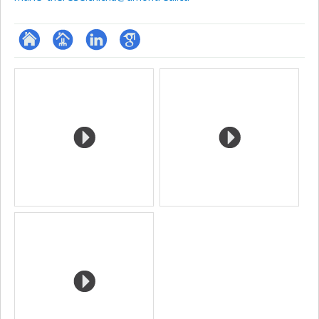
ResearchGate
Page
LinkedIn
Google
Media
professionnelle
Scholar
(faculté,département,école)