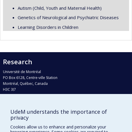
Autism (Child, Youth and Maternal Health)
Genetics of Neurological and Psychiatric Diseases
Learning Disorders in Children
Research
Université de Montréal
PO Box 6128, Centre-ville Station
Montréal, Québec, Canada
H3C 3J7
Phone : 514 343-6111, #38492
E-mail :
recherche@umontreal.ca
UdeM understands the importance of
privacy
Who does what?
Find us
Cookies allow us to enhance and personalize your
browsing experience. Some cookies are required to