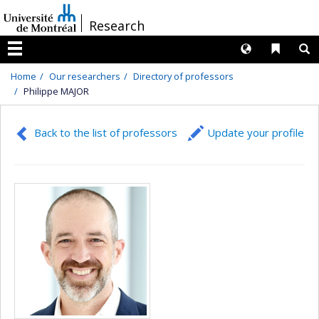
Passer
/
Research
au
contenu
Langues
Liens 
R
Menu
Home
Our researchers
Directory of professors
Philippe MAJOR
Back to the list of professors
Update your profile