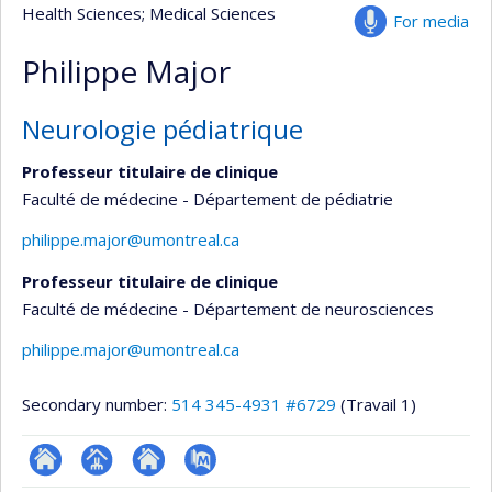
Health Sciences
; Medical Sciences
For media
Philippe Major
Neurologie pédiatrique
Professeur titulaire de clinique
Faculté de médecine - Département de pédiatrie
philippe.major@umontreal.ca
Professeur titulaire de clinique
Faculté de médecine - Département de neurosciences
philippe.major@umontreal.ca
Secondary number:
514 345-4931 #6729
(Travail 1)
ResearchGate
Page
Site
PubMed