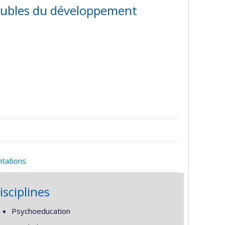
troubles du développement
ntations
isciplines
Psychoeducation