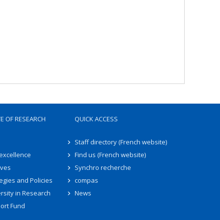
TE OF RESEARCH
QUICK ACCESS
Staff directory (French website)
 excellence
Find us (French website)
ives
Synchro recherche
egies and Policies
compas
rsity in Research
News
ort Fund