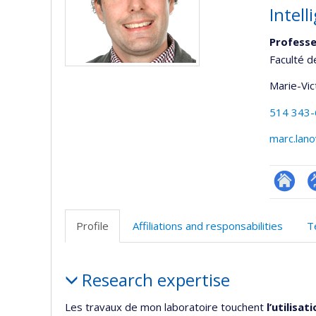
Intel
Professe
Faculté d
Marie-Vic
514 343
marc.lan
Researc
P
p
Profile
Affiliations and responsabilities
T
(
Profile
Research expertise
Les travaux de mon laboratoire touchent
l’utilisa