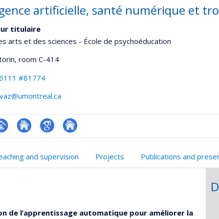
ligence artificielle, santé numérique et 
ur titulaire
es arts et des sciences - École de psychoéducation
torin
, room C-414
-6111 #81774
ovaz@umontreal.ca
hGate
age
Site
Google
Autre
rofessionnelle
web
Scholar
site
eaching and supervision
Projects
Publications and prese
faculté,département,école)
de
web
l’unité
D
de
recherche
tion de l’apprentissage automatique pour améliorer la