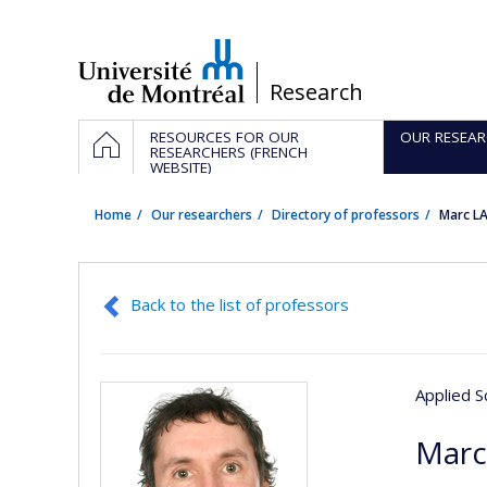
Passer
au
contenu
/
Research
Navigation
HOME
RESOURCES FOR OUR
OUR RESEAR
principale
RESEARCHERS (FRENCH
WEBSITE)
Home
Our researchers
Directory of professors
Marc L
Back to the list of professors
Applied S
Marc