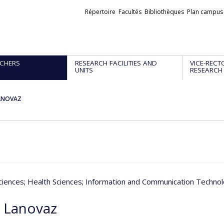
Liens
Répertoire
Facultés
Bibliothèques
Plan campus
externes
CHERS
RESEARCH FACILITIES AND
VICE-RECT
UNITS
RESEARCH
ANOVAZ
ciences
; Health Sciences
; Information and Communication Technol
 Lanovaz