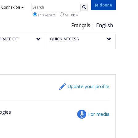
Rechercher
Je donne
Connexion
Search
This website
All UdeM
Choix
Français
English
de
ORATE OF
QUICK ACCESS
la
langue
Update your profile
ogies
For media