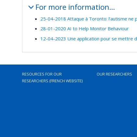
For more information…
25-04-2018 Attaque à Toronto: l’autisme ne po
28-01-2020 AI to Help Monitor Behaviour
12-04-2023 Une application pour se mettre d
RESOURCES FOR OUR
OUR RESEARCHERS
RESEARCHERS (FRENCH WEBSITE)