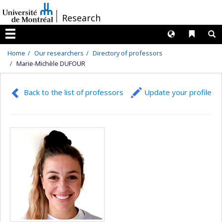
Passer
/
Research
au
contenu
Langues
Liens 
R
Menu
Home
Our researchers
Directory of professors
Marie-Michèle DUFOUR
Back to the list of professors
Update your profile