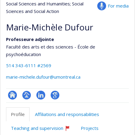
Social Sciences and Humanities
; Social
For media
Sciences and Social Action
Marie-Michèle Dufour
Professeure adjointe
Faculté des arts et des sciences - École de
psychoéducation
514 343-6111 #2569
marie-michele.dufour@umontreal.ca
ResearchGate
Page
LinkedIn
Google
professionnelle
Scholar
Profile
Affiliations and responsabilities
(faculté,département,école)
Teaching and supervision
Projects
Currently