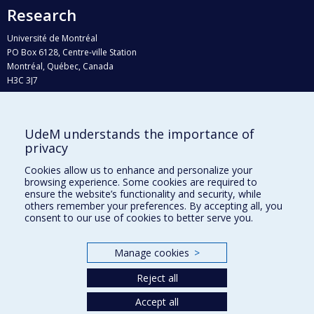
Research
Université de Montréal
PO Box 6128, Centre-ville Station
Montréal, Québec, Canada
H3C 3J7
Phone : 514 343-6111, #38492
E-mail :
recherche@umontreal.ca
UdeM understands the importance of
Who does what?
privacy
Find us
Cookies allow us to enhance and personalize your
browsing experience. Some cookies are required to
Site map
ensure the website’s functionality and security, while
others remember your preferences. By accepting all, you
Accessibility
consent to our use of cookies to better serve you.
Manage cookies
>
Reject all
Accept all