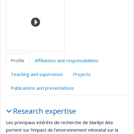
(faculté,département,école)
de
web
l’unité
de
recherche
Profile
Affiliations and responsabilities
Teaching and supervision
Projects
Publications and presentations
Profile
Research expertise
Les principaux intérêts de recherche de Marilyn Aita
portent sur l'impact de l'environnement néonatal sur la