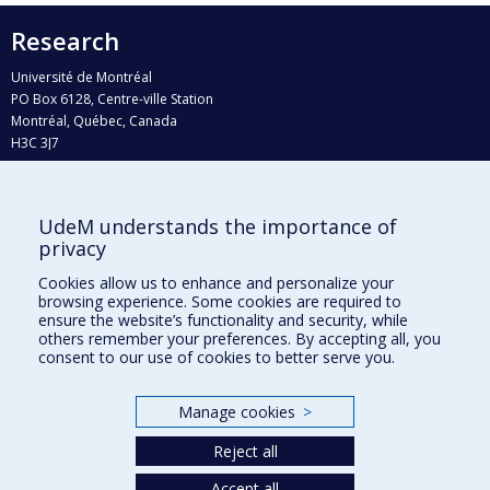
Research
Université de Montréal
PO Box 6128, Centre-ville Station
Montréal, Québec, Canada
H3C 3J7
Phone : 514 343-6111, #38492
E-mail :
recherche@umontreal.ca
UdeM understands the importance of
Who does what?
privacy
Find us
Cookies allow us to enhance and personalize your
browsing experience. Some cookies are required to
Site map
ensure the website’s functionality and security, while
others remember your preferences. By accepting all, you
Accessibility
consent to our use of cookies to better serve you.
Manage cookies
>
Reject all
Accept all