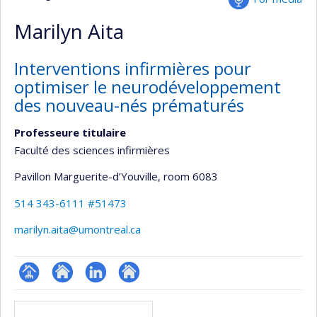
Marilyn Aita
Interventions infirmières pour
optimiser le neurodéveloppement
des nouveau-nés prématurés
Professeure titulaire
Faculté des sciences infirmières
Pavillon Marguerite-d’Youville
, room 6083
514 343-6111 #51473
marilyn.aita@umontreal.ca
Page
Site
LinkedIn
Autre
Media
professionnelle
web
site