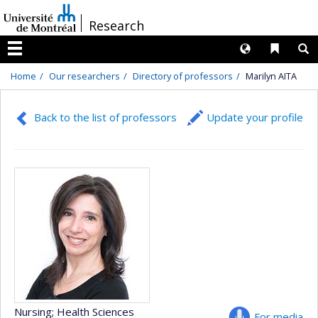
Passer
/
Research
au
contenu
Langues
Liens 
R
Menu
Home
Our researchers
Directory of professors
Marilyn AITA
Back to the list of professors
Update your profile
Nursing
; Health Sciences
For media