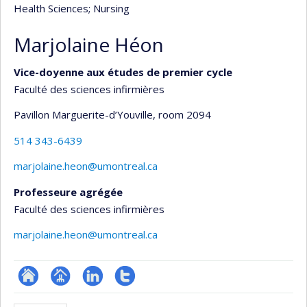
Health Sciences
; Nursing
Marjolaine Héon
Vice-doyenne aux études de premier cycle
Faculté des sciences infirmières
Pavillon Marguerite-d’Youville
, room 2094
514 343-6439
marjolaine.heon@umontreal.ca
Professeure agrégée
Faculté des sciences infirmières
marjolaine.heon@umontreal.ca
ResearchGate
Page
LinkedIn
Compte