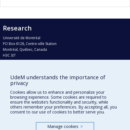
Research
Université de Montréal
PO Box 6128, Centre-ville Station
Montréal, Québec, Canada
H3C 3J7
Phone : 514 343-6111, #38492
E-mail :
recherche@umontreal.ca
UdeM understands the importance of
Who does what?
privacy
Find us
Cookies allow us to enhance and personalize your
browsing experience. Some cookies are required to
Site map
ensure the website’s functionality and security, while
others remember your preferences. By accepting all, you
Accessibility
consent to our use of cookies to better serve you.
Manage cookies
>