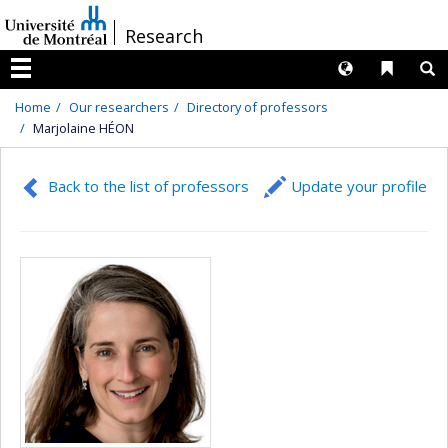
Passer
/
Research
au
contenu
Langues
Liens 
R
Menu
Home
Our researchers
Directory of professors
Marjolaine HÉON
Back to the list of professors
Update your profile