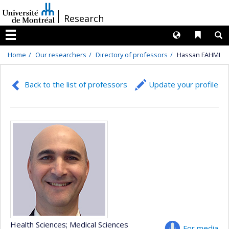
Passer
/
Research
au
contenu
Langues
Liens 
R
Menu
Home
Our researchers
Directory of professors
Hassan FAHMI
Back to the list of professors
Update your profile
Health Sciences
; Medical Sciences
For media