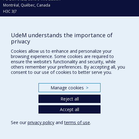
Montréal, Québec, Canada
H3C 3J7
Phone : 514 343-6111, #38492
E-mail :
recherche@umontreal.ca
UdeM understands the importance of
Who does what?
privacy
Find us
Cookies allow us to enhance and personalize your
browsing experience. Some cookies are required to
Site map
ensure the website’s functionality and security, while
others remember your preferences. By accepting all, you
Accessibility
consent to our use of cookies to better serve you.
Manage cookies
>
Reject all
Accept all
See our
privacy policy
and
terms of use
.
Privacy
Terms of use