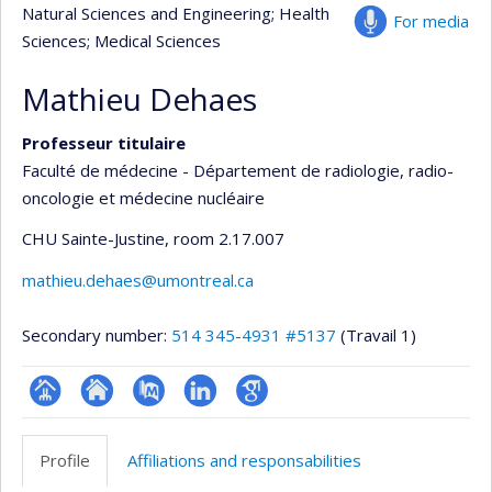
Natural Sciences and Engineering
; Health
For media
Sciences
; Medical Sciences
Mathieu Dehaes
Professeur titulaire
Faculté de médecine - Département de radiologie, radio-
oncologie et médecine nucléaire
CHU Sainte-Justine
, room 2.17.007
mathieu.dehaes@umontreal.ca
Secondary number:
514 345-4931 #5137
(Travail 1)
Page
Site
PubMed
LinkedIn
Google
professionnelle
web
Scholar
Profile
Affiliations and responsabilities
(faculté,département,école)
de