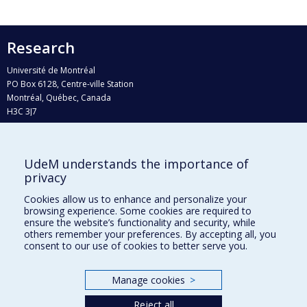
Research
Université de Montréal
PO Box 6128, Centre-ville Station
Montréal, Québec, Canada
H3C 3J7
Phone : 514 343-6111, #38492
E-mail :
recherche@umontreal.ca
UdeM understands the importance of
Who does what?
privacy
Find us
Cookies allow us to enhance and personalize your
browsing experience. Some cookies are required to
Site map
ensure the website’s functionality and security, while
others remember your preferences. By accepting all, you
Accessibility
consent to our use of cookies to better serve you.
Manage cookies
>
Reject all