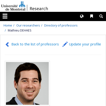
Passer
/
Research
au
contenu
Langues
Liens 
R
Menu
Home
Our researchers
Directory of professors
Mathieu DEHAES
Back to the list of professors
Update your profile