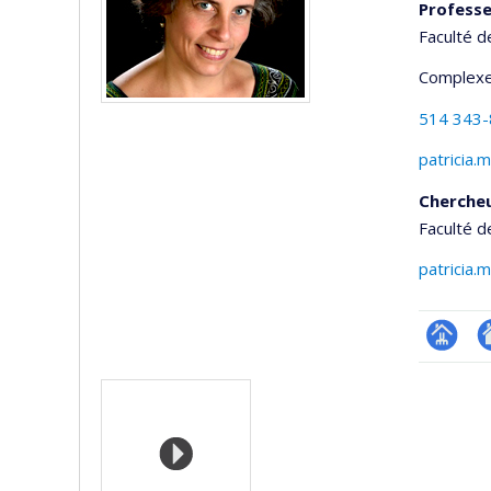
Professe
Faculté d
Complexe
514 343
patricia.
Cherche
Faculté d
patricia.
Page
Si
Media
professi
w
(faculté
d
l’
d