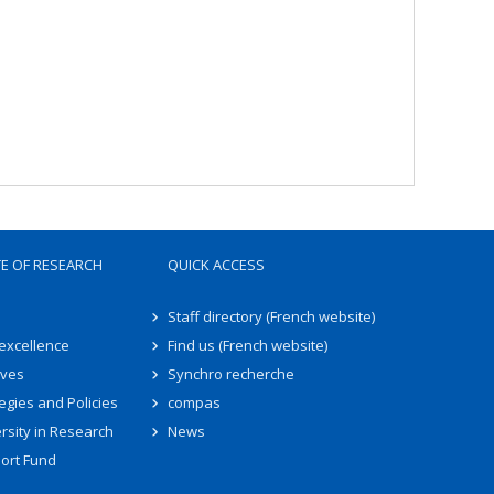
TE OF RESEARCH
QUICK ACCESS
Staff directory (French website)
 excellence
Find us (French website)
ives
Synchro recherche
egies and Policies
compas
rsity in Research
News
ort Fund