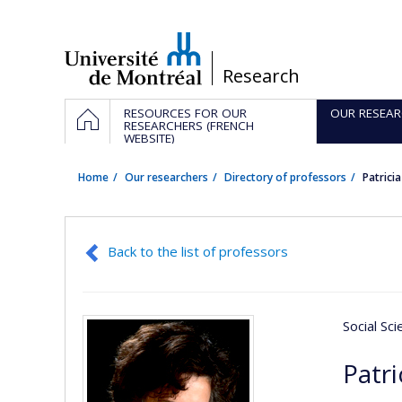
Passer
au
contenu
/
Research
Navigation
HOME
RESOURCES FOR OUR
OUR RESEAR
principale
RESEARCHERS (FRENCH
WEBSITE)
Home
Our researchers
Directory of professors
Patrici
Back to the list of professors
Social Sc
Patri