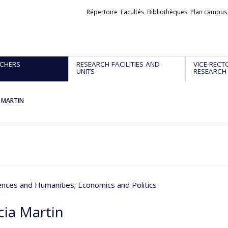
Liens
Répertoire
Facultés
Bibliothèques
Plan campus
externes
CHERS
RESEARCH FACILITIES AND
VICE-RECT
UNITS
RESEARCH
a MARTIN
iences and Humanities
; Economics and Politics
cia Martin