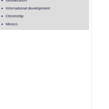
Globalization
International development
Citizenship
Mexico