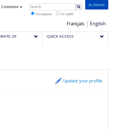
Rechercher
Je donne
Connexion
Search
This website
All UdeM
Choix
Français
English
de
ORATE OF
QUICK ACCESS
la
langue
Update your profile