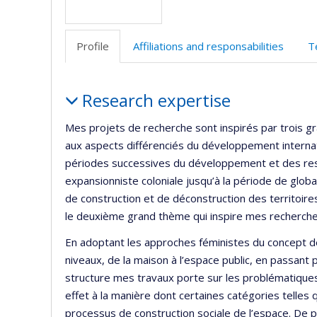
r
Profile
Affiliations and responsabilities
T
Profile
Research expertise
Mes projets de recherche sont inspirés par trois g
aux aspects différenciés du développement internat
périodes successives du développement et des rest
expansionniste coloniale jusqu’à la période de glob
de construction et de déconstruction des territoires
le deuxième grand thème qui inspire mes recherche
En adoptant les approches féministes du concept de 
niveaux, de la maison à l’espace public, en passant pa
structure mes travaux porte sur les problématiques d
effet à la manière dont certaines catégories telles q
processus de construction sociale de l’espace. De pl