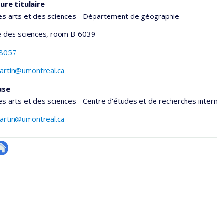
ure titulaire
es arts et des sciences - Département de géographie
 des sciences
, room B-6039
-8057
martin@umontreal.ca
use
es arts et des sciences - Centre d'études et de recherches inter
martin@umontreal.ca
te
onnelle
eb
,département,école)
e
unité
e