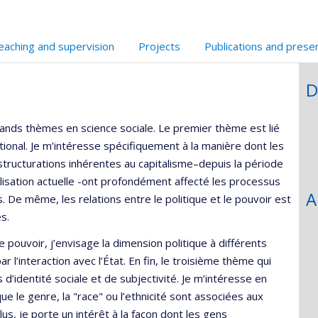
echerche
eaching and supervision
Projects
Publications and prese
D
rands thèmes en science sociale. Le premier thème est lié
ional. Je m’intéresse spécifiquement à la manière dont les
ructurations inhérentes au capitalisme–depuis la période
alisation actuelle -ont profondément affecté les processus
A
. De même, les relations entre le politique et le pouvoir est
s.
pouvoir, j’envisage la dimension politique à différents
r l’interaction avec l’État. En fin, le troisième thème qui
’identité sociale et de subjectivité. Je m’intéresse en
ue le genre, la "race" ou l’ethnicité sont associées aux
us, je porte un intérêt à la façon dont les gens