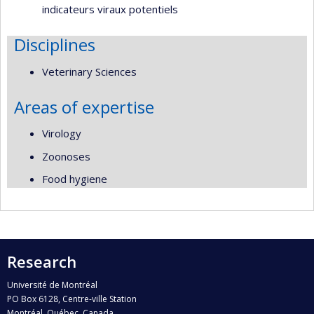
indicateurs viraux potentiels
Disciplines
Veterinary Sciences
Areas of expertise
Virology
Zoonoses
Food hygiene
Research
Université de Montréal
PO Box 6128, Centre-ville Station
Montréal, Québec, Canada