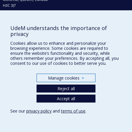
H3C 3J7
Phone : 514 343-6111, #38492
E-mail :
recherche@umontreal.ca
UdeM understands the importance of
Who does what?
privacy
Find us
Cookies allow us to enhance and personalize your
browsing experience. Some cookies are required to
Site map
ensure the website’s functionality and security, while
others remember your preferences. By accepting all, you
Accessibility
consent to our use of cookies to better serve you.
Manage cookies
>
Reject all
Accept all
See our
privacy policy
and
terms of use
.
Privacy
Terms of use
Cookie Settings