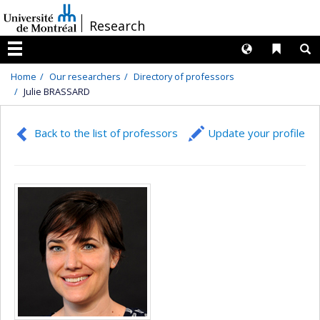
Passer
/
Research
au
contenu
Langues
Liens 
R
Menu
Home
Our researchers
Directory of professors
Julie BRASSARD
Back to the list of professors
Update your profile