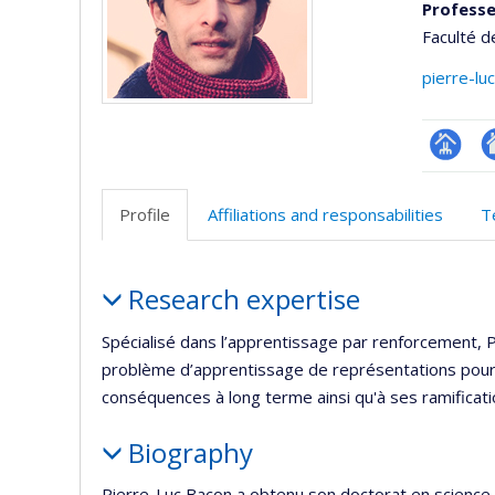
Profess
Faculté d
pierre-lu
Page
Si
professi
w
Profile
Affiliations and responsabilities
T
(faculté
d
l’
Profile
d
Research expertise
r
Spécialisé dans l’apprentissage par renforcement, P
problème d’apprentissage de représentations pour l
conséquences à long terme ainsi qu'à ses ramificati
Biography
Pierre-Luc Bacon a obtenu son doctorat en science