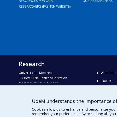
RESOURCES FOR OUR
OUR RESEARCHERS
RESEARCHERS (FRENCH WEBSITE)
Research
Université de Montréal
Who does 
PO Box 6128, Centre-ville Station
Find us
Montréal, Québec, Canada
H3C 3J7
Site map
Accessibili
Phone : 514 343-6111, #38492
UdeM understands the importance of
E-mail :
recherche@umontreal.ca
Cookies allow us to enhance and personalize your 
remember your preferences. By accepting all, you 