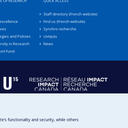
TE OF RESEARCH
QUICK ACCESS
Staff directory (French website)
 excellence
Find us (French website)
ives
Synchro recherche
egies and Policies
compas
rsity in Research
News
ort Fund
s functionality and security, while others