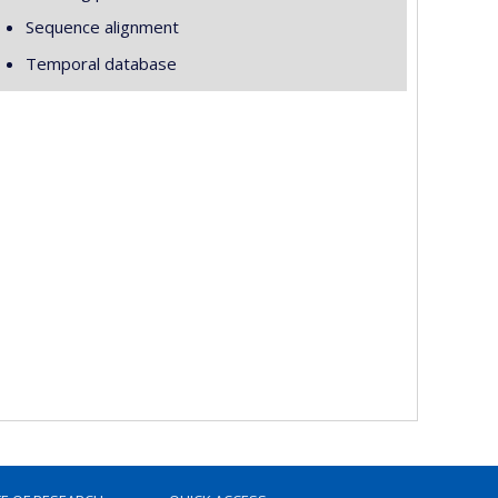
Sequence alignment
Temporal database