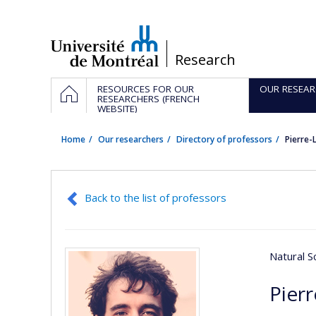
Passer
au
contenu
/
Research
Navigation
HOME
RESOURCES FOR OUR
OUR RESEAR
principale
RESEARCHERS (FRENCH
WEBSITE)
Home
Our researchers
Directory of professors
Pierre
Back to the list of professors
Natural S
Pier