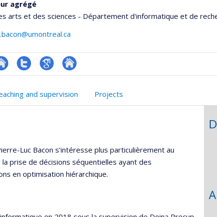
eur agrégé
es arts et des sciences - Département d'informatique et de rech
c.bacon@umontreal.ca
te
Compte
Google
Autre
onnelle
eb
Twitter
Scholar
site
eaching and supervision
Projects
,département,école)
e
web
unité
D
e
echerche
ierre-Luc Bacon s’intéresse plus particulièrement au
a prise de décisions séquentielles ayant des
ons en optimisation hiérarchique.
A
 informatique en 2018 sous la supervision de Doina Precup