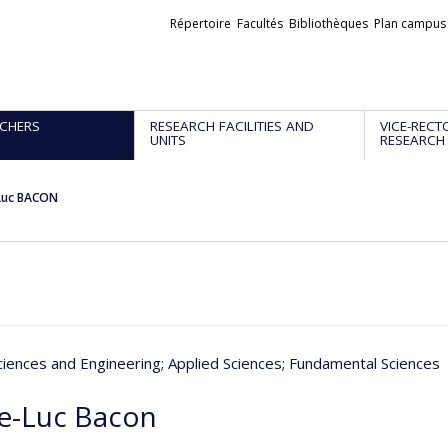
Liens
Répertoire
Facultés
Bibliothèques
Plan campus
externes
CHERS
RESEARCH FACILITIES AND
VICE-RECT
UNITS
RESEARCH
-Luc BACON
ciences and Engineering
; Applied Sciences
; Fundamental Sciences
re-Luc Bacon