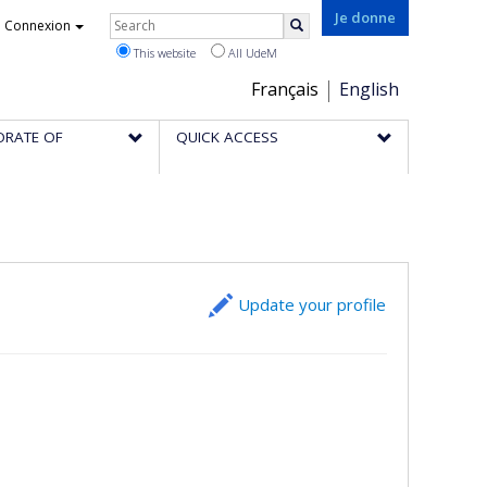
Rechercher
Je donne
Connexion
Search
This website
All UdeM
Choix
Français
English
de
ORATE OF
QUICK ACCESS
la
langue
Update your profile