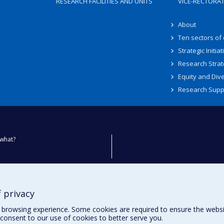
RESEARCH FACILITIES AND UNITS
VICE-RECTORA
About
Ten sectors of
Strategic Initiat
Research Strat
Equity and Dive
Research Supp
what?
ty
 privacy
browsing experience. Some cookies are required to ensure the website’
consent to our use of cookies to better serve you.