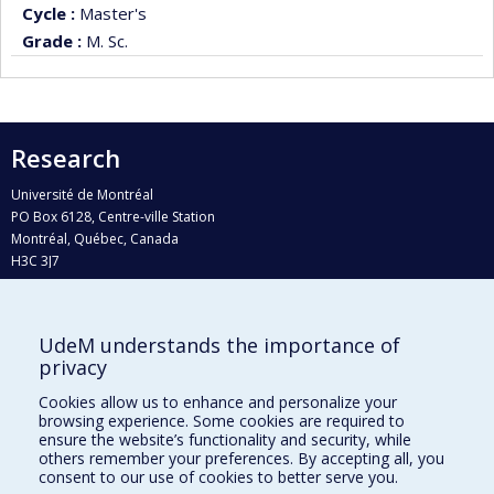
Cycle :
Master's
Grade :
M. Sc.
Research
Université de Montréal
PO Box 6128, Centre-ville Station
Montréal, Québec, Canada
H3C 3J7
Phone : 514 343-6111, #38492
E-mail :
recherche@umontreal.ca
UdeM understands the importance of
Who does what?
privacy
Find us
Cookies allow us to enhance and personalize your
browsing experience. Some cookies are required to
Site map
ensure the website’s functionality and security, while
others remember your preferences. By accepting all, you
Accessibility
consent to our use of cookies to better serve you.