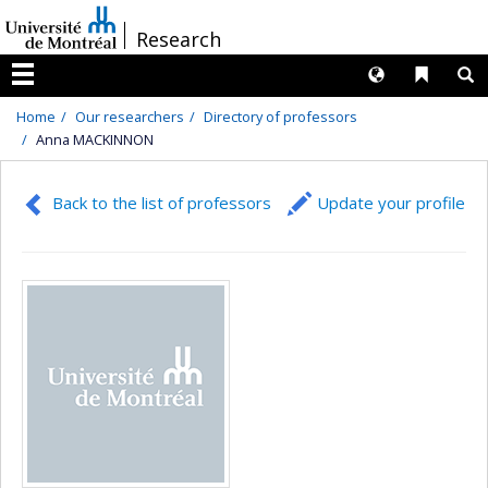
Passer
/
Research
au
contenu
Langues
Liens 
R
Menu
Home
Our researchers
Directory of professors
Anna MACKINNON
Back to the list of professors
Update your profile