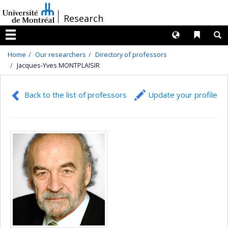
Passer
/
Research
au
contenu
Langues
Liens 
R
Menu
Home
Our researchers
Directory of professors
Jacques-Yves MONTPLAISIR
Back to the list of professors
Update your profile