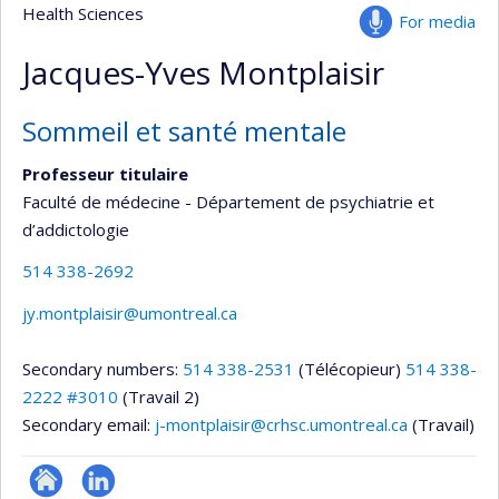
Health Sciences
For media
Jacques-Yves Montplaisir
Sommeil et santé mentale
Professeur titulaire
Faculté de médecine - Département de psychiatrie et
d’addictologie
514 338-2692
jy.montplaisir@umontreal.ca
Secondary numbers:
514 338-2531
(Télécopieur)
514 338-
2222 #3010
(Travail 2)
Secondary email:
j-montplaisir@crhsc.umontreal.ca
(Travail)