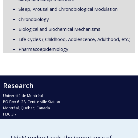
Sleep, Arousal and Chronobiological Modulation
Chronobiology
Biological and Biochemical Mechanisms
Life Cycles ( Childhood, Adolescence, Adulthood, etc.)
Pharmacoepidemiology
Research
Université de Montréal
PO Box 6128, Centre-ville Station
Montréal, Québec, Canada
H3C 3J7
Phone : 514 343-6111, #38492
E-mail :
recherche@umontreal.ca
UdeM understands the importance of