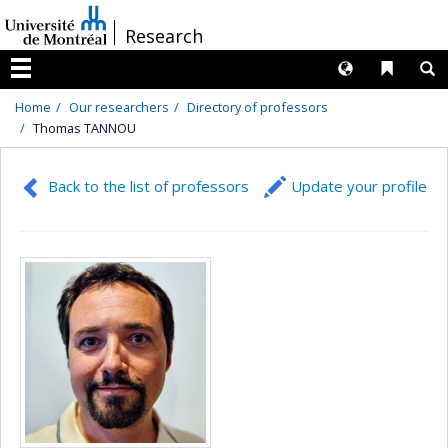
Passer
/
Research
au
contenu
Langues
Liens 
R
Menu
Home
Our researchers
Directory of professors
Thomas TANNOU
Back to the list of professors
Update your profile