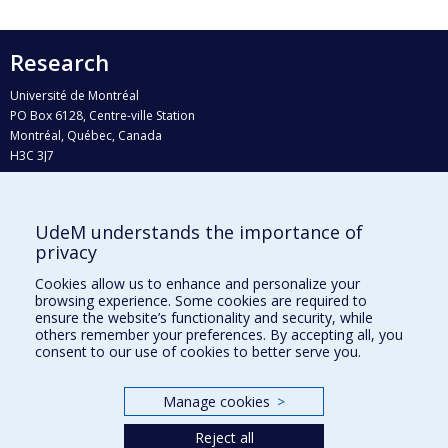
Research
Université de Montréal
PO Box 6128, Centre-ville Station
Montréal, Québec, Canada
H3C 3J7
Phone : 514 343-6111, #38492
E-mail :
recherche@umontreal.ca
UdeM understands the importance of
Who does what?
privacy
Find us
Cookies allow us to enhance and personalize your
browsing experience. Some cookies are required to
Site map
ensure the website’s functionality and security, while
others remember your preferences. By accepting all, you
Accessibility
consent to our use of cookies to better serve you.
Manage cookies
>
Reject all