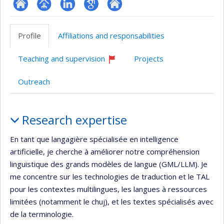
ResearchGate
Page
LinkedIn
Google
Autre
professionnelle
Scholar
site
Profile
Affiliations and responsabilities
(faculté,département,école)
web
Teaching and supervision
Projects
Currently
recruiting
Outreach
Profile
Research expertise
En tant que langagière spécialisée en intelligence
artificielle, je cherche à améliorer notre compréhension
linguistique des grands modèles de langue (GML/LLM). Je
me concentre sur les technologies de traduction et le TAL
pour les contextes multilingues, les langues à ressources
limitées (notamment le chuj), et les textes spécialisés avec
de la terminologie.