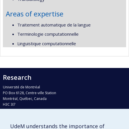
Areas of expertise
Traitement automatique de la langue
Terminologie computationnelle
Linguistique computationnelle
Research
Université de Montréal
PO Box 6128, Centre-ville Station
Montréal, Québec, Canada
H3C 3J7
Phone : 514 343-6111, #38492
E-mail :
recherche@umontreal.ca
UdeM understands the importance of