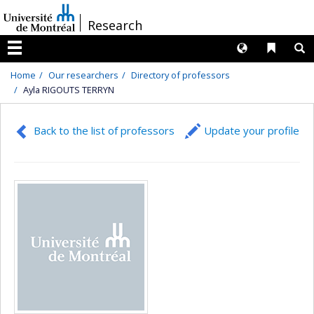
Passer
/
Research
au
contenu
Langues
Liens 
R
Menu
Home
Our researchers
Directory of professors
Ayla RIGOUTS TERRYN
Back to the list of professors
Update your profile