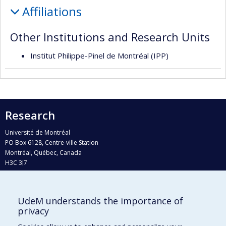
Affiliations
Other Institutions and Research Units
Institut Philippe-Pinel de Montréal (IPP)
Research
Université de Montréal
PO Box 6128, Centre-ville Station
Montréal, Québec, Canada
H3C 3J7
Phone : 514 343-6111, #38492
E-mail :
recherche@umontreal.ca
UdeM understands the importance of
Who does what?
privacy
Find us