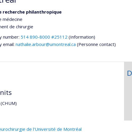
e recherche philanthropique
de médecine
ent de chirurgie
y number:
514 890-8000 #25112
(Information)
y email:
nathalie.arbour@umontreal.ca
(Personne contact)
D
nits
al (CHUM)
urochirurgie de l'Université de Montréal