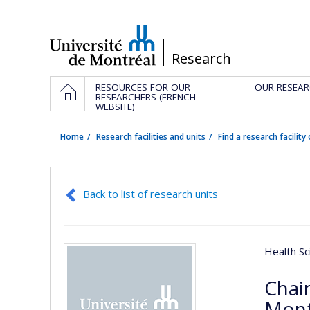
Passer
au
contenu
/
Research
Navigation
HOME
RESOURCES FOR OUR
OUR RESEAR
principale
RESEARCHERS (FRENCH
WEBSITE)
Home
Research facilities and units
Find a research facility 
Back to list of research units
Health Sc
Chai
Mont