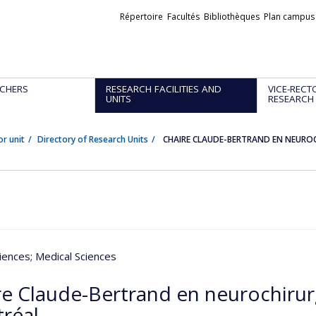
Liens
Répertoire
Facultés
Bibliothèques
Plan campus
externes
CHERS
RESEARCH FACILITIES AND
VICE-RECT
UNITS
RESEARCH
or unit
Directory of Research Units
CHAIRE CLAUDE-BERTRAND EN NEUROCH
iences
; Medical Sciences
re Claude-Bertrand en neurochirurg
réal