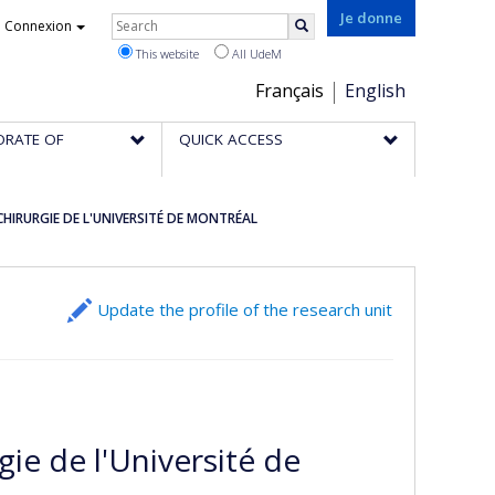
Rechercher
Je donne
Connexion
Search
This website
All UdeM
Choix
Français
English
de
ORATE OF
QUICK ACCESS
la
langue
IRURGIE DE L'UNIVERSITÉ DE MONTRÉAL
Update the profile of the research unit
ie de l'Université de