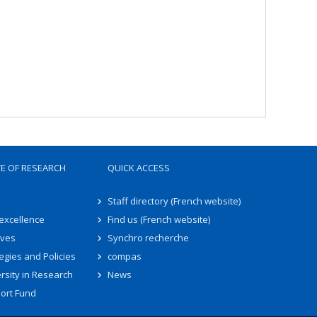
TE OF RESEARCH
QUICK ACCESS
Staff directory (French website)
 excellence
Find us (French website)
ives
Synchro recherche
egies and Policies
compas
rsity in Research
News
ort Fund