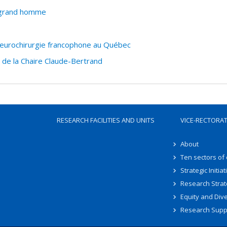
n grand homme
 neurochirurgie francophone au Québec
 de la Chaire Claude-Bertrand
RESEARCH FACILITIES AND UNITS
VICE-RECTORA
About
Ten sectors of
Strategic Initiat
Research Strat
Equity and Dive
Research Supp