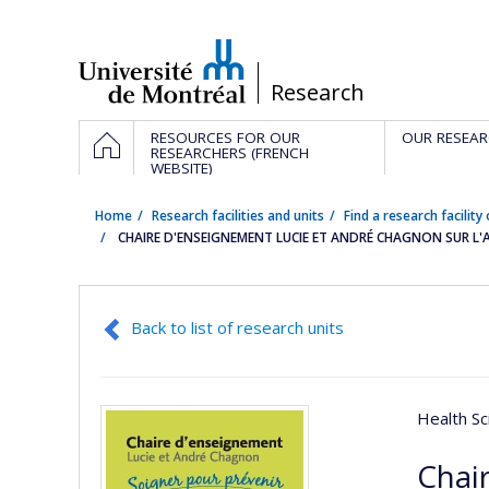
Passer
au
contenu
/
Research
Navigation
HOME
RESOURCES FOR OUR
OUR RESEAR
principale
RESEARCHERS (FRENCH
WEBSITE)
Home
Research facilities and units
Find a research facility 
CHAIRE D'ENSEIGNEMENT LUCIE ET ANDRÉ CHAGNON SUR L'
Back to list of research units
Health Sc
Chai