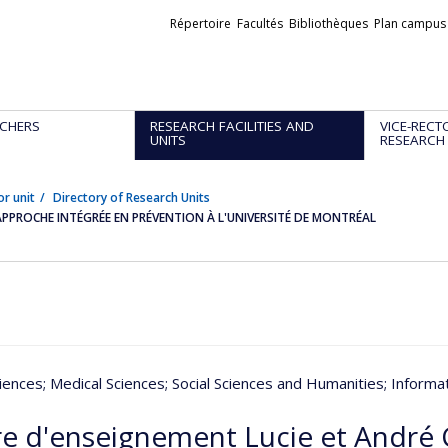
Liens
Répertoire
Facultés
Bibliothèques
Plan campus
externes
CHERS
RESEARCH FACILITIES AND
VICE-RECT
UNITS
RESEARCH
or unit
Directory of Research Units
APPROCHE INTÉGRÉE EN PRÉVENTION À L'UNIVERSITÉ DE MONTRÉAL
iences
; Medical Sciences
; Social Sciences and Humanities
; Inform
re d'enseignement Lucie et André 