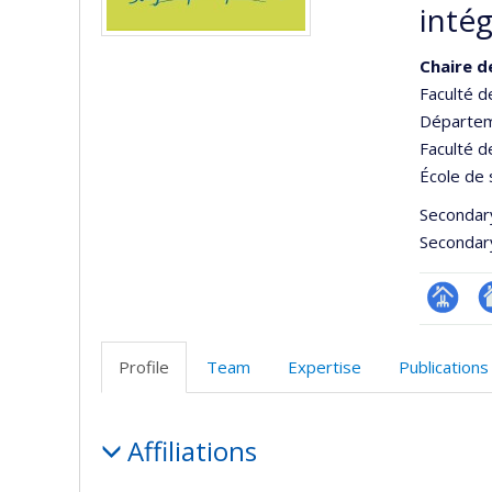
intég
Chaire d
Faculté 
Départem
Faculté d
École de 
Secondar
Secondar
Page
Si
Facultair
W
Profile
Team
Expertise
Publications
(départ
d
école)
l’
Profile
d
Affiliations
r