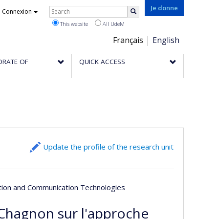
Rechercher
Je donne
Connexion
Search
This website
All UdeM
Choix
Français
English
de
ORATE OF
QUICK ACCESS
la
langue
Update the profile of the research unit
ation and Communication Technologies
Chagnon sur l'approche