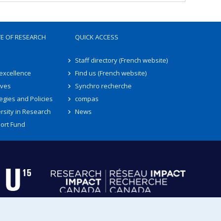
TE OF RESEARCH
QUICK ACCESS
Staff directory (French website)
 excellence
Find us (French website)
ives
Synchro recherche
egies and Policies
compas
rsity in Research
News
ort Fund