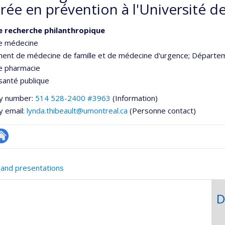
rée en prévention à l'Université d
e recherche philanthropique
de médecine
ent de médecine de famille et de médecine d'urgence
; Départem
e pharmacie
santé publique
y number:
514 528-2400 #3963
(Information)
y email:
lynda.thibeault@umontreal.ca
(Personne contact)
te
e
eb
 and presentations
ementale,
e
unité
D
e
echerche