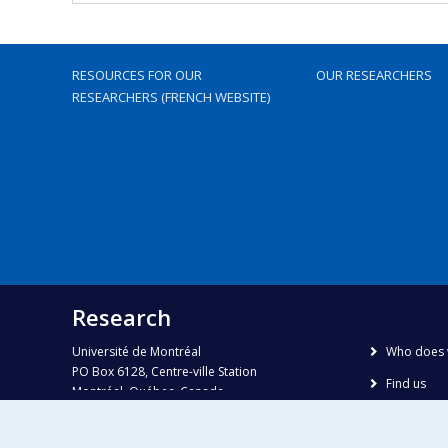
RESOURCES FOR OUR
OUR RESEARCHERS
RESEARCHERS (FRENCH WEBSITE)
Research
Université de Montréal
Who does 
PO Box 6128, Centre-ville Station
Find us
Montréal, Québec, Canada
H3C 3J7
Site map