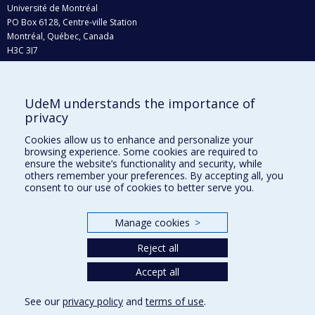
Université de Montréal
PO Box 6128, Centre-ville Station
Montréal, Québec, Canada
H3C 3J7
Phone : 514 343-6111, #38492
E-mail :
recherche@umontreal.ca
UdeM understands the importance of
Who does what?
privacy
Find us
Cookies allow us to enhance and personalize your
browsing experience. Some cookies are required to
Site map
ensure the website’s functionality and security, while
others remember your preferences. By accepting all, you
Accessibility
consent to our use of cookies to better serve you.
Manage cookies
>
Reject all
Accept all
See our
privacy policy
and
terms of use
.