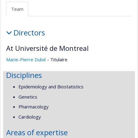
Facultaire
site
Team
(départementale,
web
école)
Team
Directors
At Université de Montreal
Marie-Pierre Dubé
- Titulaire
Disciplines
Epidemiology and Biostatistics
Genetics
Pharmacology
Cardiology
Areas of expertise