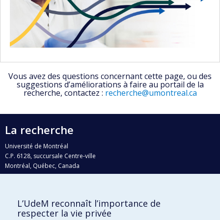
Vous avez des questions concernant cette page, ou des
suggestions d’améliorations à faire au portail de la
recherche, contactez :
recherche@umontreal.ca
La recherche
Université de Montréal
C.P. 6128, succursale Centre-ville
Montréal, Québec, Canada
H3C 3J7
Courriel:
recherche@umontreal.ca
L’UdeM reconnaît l’importance de
Qui fait quoi?
respecter la vie privée