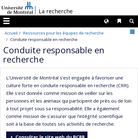
Passer
/
La recherche
au
contenu
Langues
Liens 
R
Menu
N
Accueil
Ressources pour les équipes de recherche
Conduite responsable en recherche
Conduite responsable en
recherche
L’Université de Montréal s’est engagée à favoriser une
culture forte en conduite responsable en recherche (CRR).
Elle s'est donnée comme mission de veiller sur les
personnes et les animaux qui participent de près ou de loin
à tout projet sous sa responsabilité. Elle a également
comme mission de s’assurer que l’intégrité scientifique
soit à la base de toutes ses activités de recherche.
Consulter le site web du BCRR