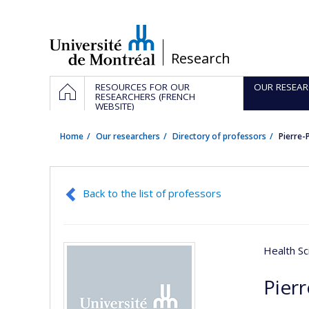
Passer
au
contenu
/
Research
Navigation
HOME
RESOURCES FOR OUR
OUR RESEAR
principale
RESEARCHERS (FRENCH
WEBSITE)
Home
Our researchers
Directory of professors
Pierre-
Back to the list of professors
Health Sc
Pier