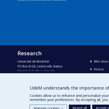
Research
Université de Montréal
Who does 
PO Box 6128, Centre-ville Station
Find us
Montréal, Québec, Canada
H3C 3J7
Site map
Accessibili
Phone : 514 343-6111, #38492
UdeM understands the importance of
E-mail :
recherche@umontreal.ca
Cookies allow us to enhance and personalize your 
remember your preferences. By accepting all, you 
Reject all
Accept a
Manage cookies
>