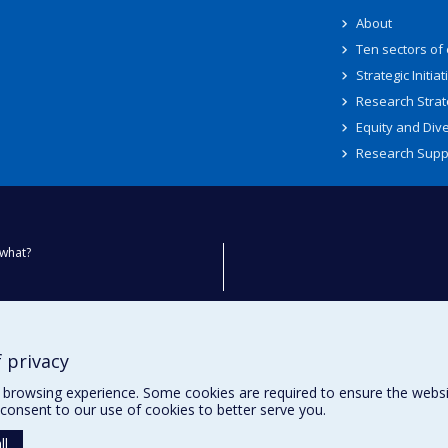
About
Ten sectors of
Strategic Initiat
Research Strat
Equity and Dive
Research Supp
what?
ty
 privacy
browsing experience. Some cookies are required to ensure the website’
consent to our use of cookies to better serve you.
ll