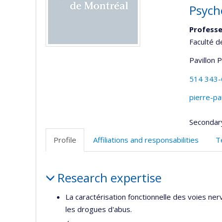
Psych
Professe
Faculté 
Pavillon 
514 343
pierre-p
Secondar
Profile
Affiliations and responsabilities
T
Profile
Research expertise
La caractérisation fonctionnelle des voies n
les drogues d'abus.