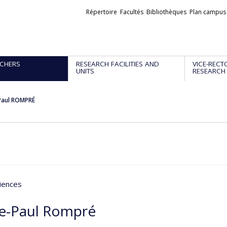
Liens
Répertoire
Facultés
Bibliothèques
Plan campus
externes
CHERS
RESEARCH FACILITIES AND
VICE-RECT
UNITS
RESEARCH
Paul ROMPRÉ
iences
re-Paul Rompré