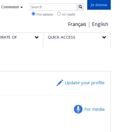
Rechercher
Je donne
Connexion
Search
This website
All UdeM
Choix
Français
English
de
ORATE OF
QUICK ACCESS
la
langue
Update your profile
For media