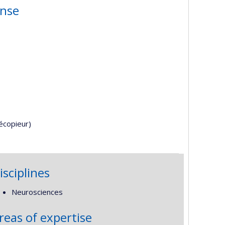
ense
écopieur)
isciplines
Neurosciences
reas of expertise