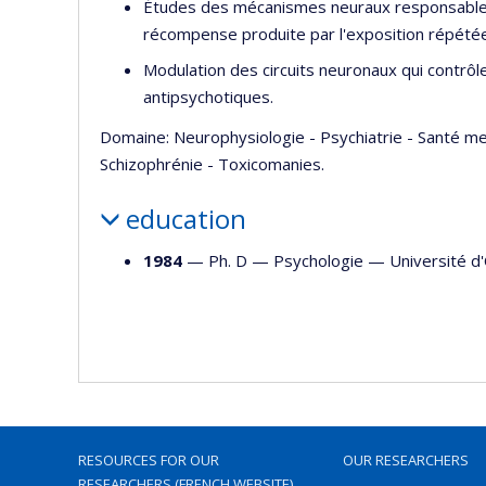
Études des mécanismes neuraux responsables d
récompense produite par l'exposition répétée
Modulation des circuits neuronaux qui contrôl
antipsychotiques.
Domaine: Neurophysiologie - Psychiatrie - Santé m
Schizophrénie - Toxicomanies.
education
1984
— Ph. D —
Psychologie
—
Université d
RESOURCES FOR OUR
OUR RESEARCHERS
RESEARCHERS (FRENCH WEBSITE)