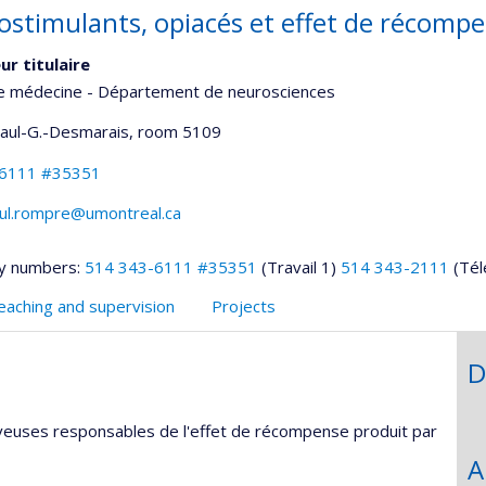
ostimulants, opiacés et effet de récomp
ur titulaire
de médecine - Département de neurosciences
Paul-G.-Desmarais
, room 5109
-6111 #35351
aul.rompre@umontreal.ca
y numbers:
514 343-6111 #35351
(Travail 1)
514 343-2111
(Tél
eaching and supervision
Projects
D
erveuses responsables de l'effet de récompense produit par
A