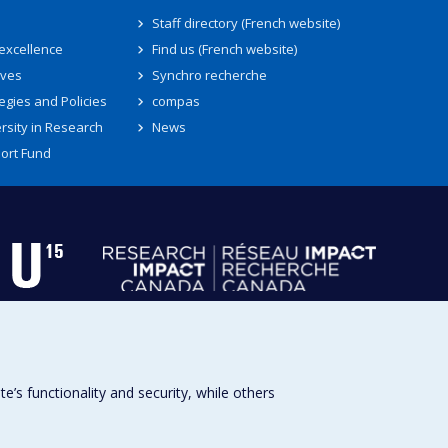
Staff directory (French website)
 excellence
Find us (French website)
ives
Synchro recherche
egies and Policies
compas
rsity in Research
News
ort Fund
s functionality and security, while others