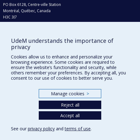
PO Box 6128, Centre-ville Station
Montréal, Québec, Canada
H3C 3J7
Phone : 514 343-6111, #38492
E-mail :
recherche@umontreal.ca
UdeM understands the importance of
privacy
Who does what?
Find us
Cookies allow us to enhance and personalize your
browsing experience. Some cookies are required to
Site map
ensure the website’s functionality and security, while
others remember your preferences. By accepting all, you
Accessibility
consent to our use of cookies to better serve you.
Manage cookies
>
Reject all
Accept all
See our
privacy policy
and
terms of use
.
Privacy