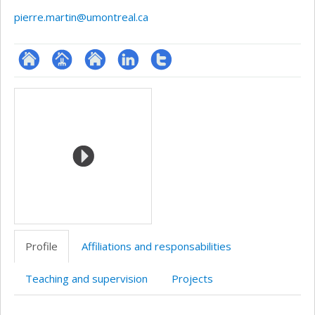
pierre.martin@umontreal.ca
ResearchGate
Page
Site
LinkedIn
Compte
Media
professionnelle
web
Twitter
(faculté,département,école)
de
l’unité
de
recherche
Profile
Affiliations and responsabilities
Teaching and supervision
Projects