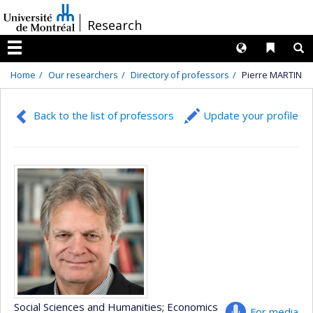
Passer
/
Research
au
contenu
Langues
Liens 
R
Menu
Home
Our researchers
Directory of professors
Pierre MARTIN
Back to the list of professors
Update your profile
Social Sciences and Humanities
; Economics
For media