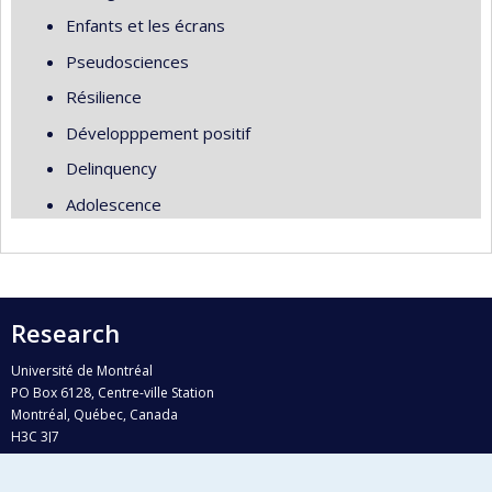
Enfants et les écrans
Pseudosciences
Résilience
Développpement positif
Delinquency
Adolescence
Research
Université de Montréal
PO Box 6128, Centre-ville Station
Montréal, Québec, Canada
H3C 3J7
Phone : 514 343-6111, #38492