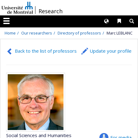
Passer
/
Research
au
contenu
Langues
Liens 
R
Menu
Home
Our researchers
Directory of professors
Marc LEBLANC
Back to the list of professors
Update your profile
Social Sciences and Humanities
For media