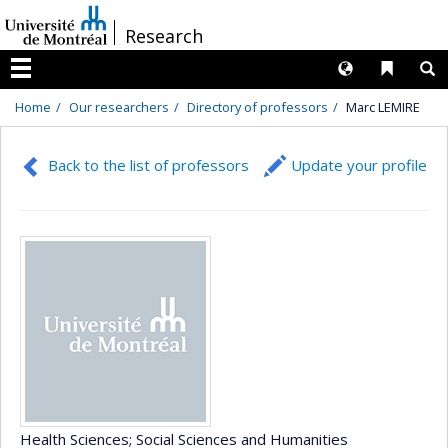
Passer
/
Research
au
contenu
Langues
Liens 
R
Menu
Home
Our researchers
Directory of professors
Marc LEMIRE
Back to the list of professors
Update your profile
Health Sciences
; Social Sciences and Humanities