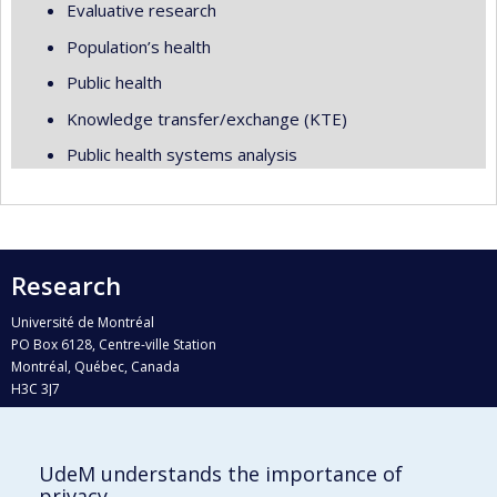
Evaluative research
Population’s health
Public health
Knowledge transfer/exchange (KTE)
Public health systems analysis
Research
Université de Montréal
PO Box 6128, Centre-ville Station
Montréal, Québec, Canada
H3C 3J7
Phone : 514 343-6111, #38492
E-mail :
recherche@umontreal.ca
UdeM understands the importance of
Who does what?
privacy