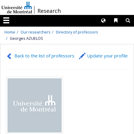
Passer
/
Research
au
contenu
Langues
Liens 
R
Menu
Home
Our researchers
Directory of professors
Georges AZUELOS
Back to the list of professors
Update your profile