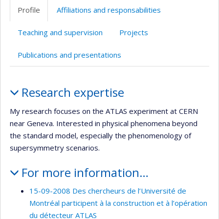
professionnelle
web
site
site
Profile
Affiliations and responsabilities
(faculté,département,école)
de
web
web
l’unité
Teaching and supervision
Projects
de
recherche
Publications and presentations
Profile
Research expertise
My research focuses on the ATLAS experiment at CERN
near Geneva. Interested in physical phenomena beyond
the standard model, especially the phenomenology of
supersymmetry scenarios.
For more information…
15-09-2008 Des chercheurs de l’Université de
Montréal participent à la construction et à l’opération
du détecteur ATLAS