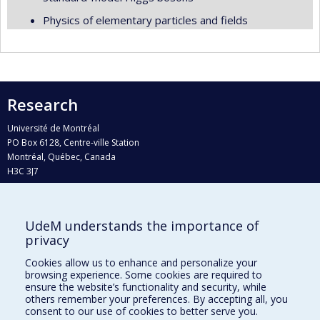
Physics of elementary particles and fields
Research
Université de Montréal
PO Box 6128, Centre-ville Station
Montréal, Québec, Canada
H3C 3J7
Phone : 514 343-6111, #38492
E-mail :
recherche@umontreal.ca
UdeM understands the importance of
Who does what?
privacy
Find us
Cookies allow us to enhance and personalize your
browsing experience. Some cookies are required to
Site map
ensure the website’s functionality and security, while
others remember your preferences. By accepting all, you
Accessibility
consent to our use of cookies to better serve you.