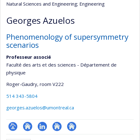
Natural Sciences and Engineering
; Engineering
Georges Azuelos
Phenomenology of supersymmetry
scenarios
Professeur associé
Faculté des arts et des sciences - Département de
physique
Roger-Gaudry
, room V222
514 343-5804
georges.azuelos@umontreal.ca
Page
Site
LinkedIn
Autre
Autre